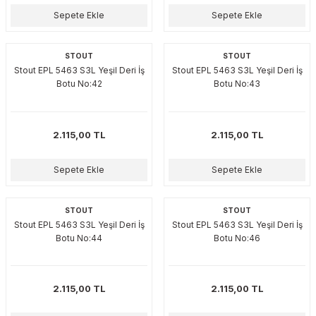
esmeler
akinaları
 Malzemeleri
u Kesiciler
Sepete Ekle
Sepete Ekle
ar
ları
kenceler
STOUT
STOUT
Stout EPL 5463 S3L Yeşil Deri İş
Stout EPL 5463 S3L Yeşil Deri İş
Makınası
akinaları
ları
ı
Botu No:42
Botu No:43
hazları
kinaları
ı
estereler
2.115,00 TL
2.115,00 TL
lar
ri
Sepete Ekle
Sepete Ekle
ları
çakları
antaları
STOUT
STOUT
aları
Stout EPL 5463 S3L Yeşil Deri İş
Stout EPL 5463 S3L Yeşil Deri İş
Botu No:44
Botu No:46
ı
ıtıcılar
ımlar
2.115,00 TL
2.115,00 TL