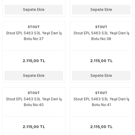
akinaları
nalar
Tabancaları
ları
a Kablosu
ucular
Sepete Ekle
Sepete Ekle
Testereler
eri
Sökmeler
anları
ar
ar
STOUT
STOUT
Stout EPL 5463 S3L Yeşil Deri İş
Stout EPL 5463 S3L Yeşil Deri İş
kinaları
kinaları
alar
t Bıçaklar
Botu No:37
Botu No:38
Matkaplar
atkaplar
vi Makinaları
er
2.115,00 TL
2.115,00 TL
rı
ar
a Bıçaklar
Sepete Ekle
Sepete Ekle
tereler
rları
ları
STOUT
STOUT
kapları
rı
ta / Bağlantı
ünleri
Stout EPL 5463 S3L Yeşil Deri İş
Stout EPL 5463 S3L Yeşil Deri İş
Botu No:40
Botu No:41
tleri
aları
arı
ri
r
ıkmalar
kinaları
leri
ımları
2.115,00 TL
2.115,00 TL