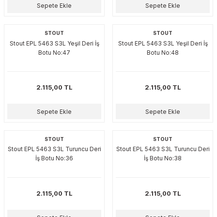
plar
ökecekleri
Sepete Ekle
Sepete Ekle
STOUT
STOUT
Stout EPL 5463 S3L Yeşil Deri İş
Stout EPL 5463 S3L Yeşil Deri İş
rı
iler
Botu No:47
Botu No:48
ları
2.115,00 TL
2.115,00 TL
Sepete Ekle
Sepete Ekle
STOUT
STOUT
Stout EPL 5463 S3L Turuncu Deri
Stout EPL 5463 S3L Turuncu Deri
İş Botu No:36
İş Botu No:38
2.115,00 TL
2.115,00 TL