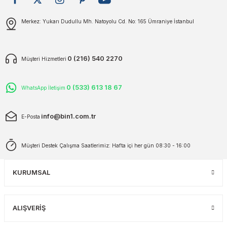
plar
ökecekleri
Gönder
Merkez: Yukarı Dudullu Mh. Natoyolu Cd. No: 165 Ümraniye İstanbul
rı
iler
0 (216) 540 2270
Müşteri Hizmetleri
ları
0 (533) 613 18 67
WhatsApp İletişim
info@bin1.com.tr
E-Posta
Müşteri Destek Çalışma Saatlerimiz: Hafta içi her gün 08:30 - 16:00
KURUMSAL
ALIŞVERİŞ