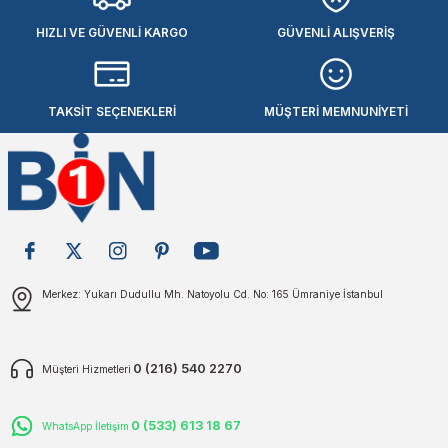
akinaları
nalar
Tabancaları
ları
a Kablosu
ucular
HIZLI VE GÜVENLİ KARGO
GÜVENLİ ALIŞVERİŞ
Testereler
eri
Sökmeler
anları
ar
ar
TAKSİT SEÇENEKLERİ
MÜŞTERİ MEMNUNİYETİ
kinaları
kinaları
alar
t Bıçaklar
Matkaplar
atkaplar
vi Makinaları
er
rı
ar
a Bıçaklar
tereler
rları
ları
Merkez: Yukarı Dudullu Mh. Natoyolu Cd. No: 165 Ümraniye İstanbul
kapları
rı
ta / Bağlantı
ünleri
tleri
aları
arı
ri
r
0 (216) 540 2270
Müşteri Hizmetleri
ıkmalar
kinaları
leri
ımları
0 (533) 613 18 67
WhatsApp İletişim