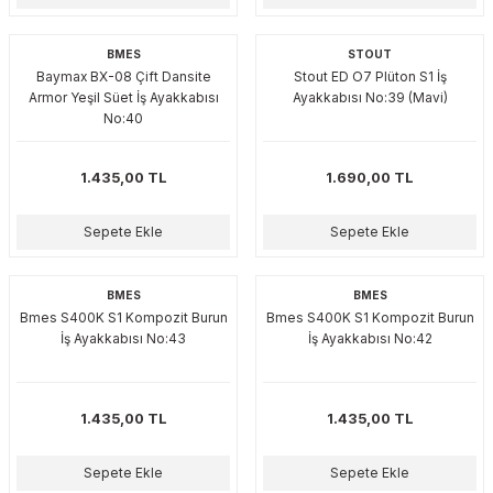
akinaları
nalar
Tabancaları
ları
a Kablosu
ucular
BMES
STOUT
Baymax BX-08 Çift Dansite
Stout ED O7 Plüton S1 İş
Testereler
eri
Sökmeler
anları
ar
ar
Armor Yeşil Süet İş Ayakkabısı
Ayakkabısı No:39 (Mavi)
No:40
kinaları
kinaları
alar
t Bıçaklar
1.435,00 TL
1.690,00 TL
Matkaplar
atkaplar
vi Makinaları
er
Sepete Ekle
Sepete Ekle
rı
ar
a Bıçaklar
tereler
rları
ları
BMES
BMES
Bmes S400K S1 Kompozit Burun
Bmes S400K S1 Kompozit Burun
İş Ayakkabısı No:43
İş Ayakkabısı No:42
kapları
rı
ta / Bağlantı
ünleri
tleri
aları
arı
ri
r
1.435,00 TL
1.435,00 TL
ıkmalar
kinaları
leri
ımları
Sepete Ekle
Sepete Ekle