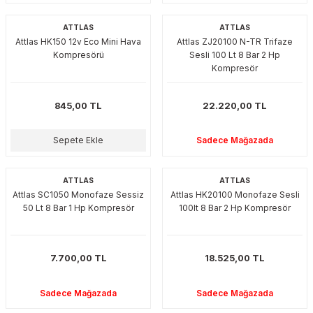
esmeler
akinaları
 Malzemeleri
u Kesiciler
ATTLAS
ATTLAS
Attlas HK150 12v Eco Mini Hava
Attlas ZJ20100 N-TR Trifaze
ar
ları
kenceler
Kompresörü
Sesli 100 Lt 8 Bar 2 Hp
Kompresör
Makınası
akinaları
ları
ı
845,00 TL
22.220,00 TL
hazları
kinaları
ı
estereler
Sepete Ekle
Sadece Mağazada
lar
ri
ATTLAS
ATTLAS
ları
çakları
antaları
Attlas SC1050 Monofaze Sessiz
Attlas HK20100 Monofaze Sesli
50 Lt 8 Bar 1 Hp Kompresör
100lt 8 Bar 2 Hp Kompresör
aları
ı
7.700,00 TL
18.525,00 TL
ıtıcılar
ımlar
Sadece Mağazada
Sadece Mağazada