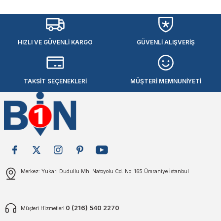
plar
ökecekleri
HIZLI VE GÜVENLİ KARGO
GÜVENLİ ALIŞVERİŞ
rı
iler
ları
TAKSİT SEÇENEKLERİ
MÜŞTERİ MEMNUNİYETİ
Merkez: Yukarı Dudullu Mh. Natoyolu Cd. No: 165 Ümraniye İstanbul
0 (216) 540 2270
Müşteri Hizmetleri