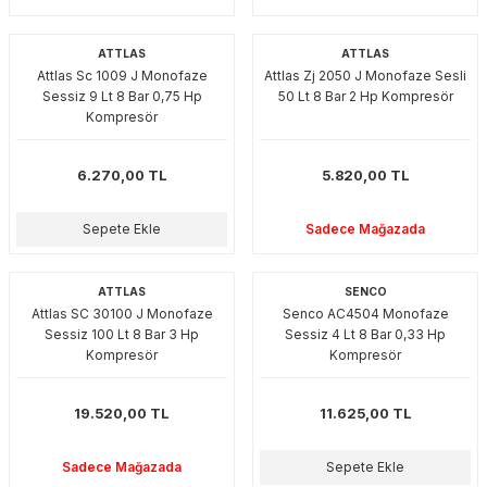
akinaları
nalar
Tabancaları
ları
a Kablosu
ucular
ATTLAS
ATTLAS
Attlas Sc 1009 J Monofaze
Attlas Zj 2050 J Monofaze Sesli
Testereler
eri
Sökmeler
anları
ar
ar
Sessiz 9 Lt 8 Bar 0,75 Hp
50 Lt 8 Bar 2 Hp Kompresör
Kompresör
kinaları
kinaları
alar
t Bıçaklar
6.270,00 TL
5.820,00 TL
Matkaplar
atkaplar
vi Makinaları
er
Sepete Ekle
Sadece Mağazada
rı
ar
a Bıçaklar
tereler
rları
ları
ATTLAS
SENCO
Attlas SC 30100 J Monofaze
Senco AC4504 Monofaze
Sessiz 100 Lt 8 Bar 3 Hp
Sessiz 4 Lt 8 Bar 0,33 Hp
kapları
rı
ta / Bağlantı
ünleri
Kompresör
Kompresör
tleri
aları
arı
ri
r
19.520,00 TL
11.625,00 TL
ıkmalar
kinaları
leri
ımları
Sadece Mağazada
Sepete Ekle