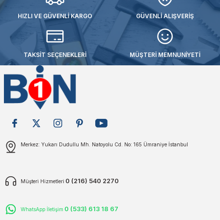
akinaları
nalar
Tabancaları
ları
a Kablosu
ucular
HIZLI VE GÜVENLİ KARGO
GÜVENLİ ALIŞVERİŞ
Testereler
eri
Sökmeler
anları
ar
ar
TAKSİT SEÇENEKLERİ
MÜŞTERİ MEMNUNİYETİ
kinaları
kinaları
alar
t Bıçaklar
Matkaplar
atkaplar
vi Makinaları
er
rı
ar
a Bıçaklar
tereler
rları
ları
Merkez: Yukarı Dudullu Mh. Natoyolu Cd. No: 165 Ümraniye İstanbul
kapları
rı
ta / Bağlantı
ünleri
tleri
aları
arı
ri
r
0 (216) 540 2270
Müşteri Hizmetleri
ıkmalar
kinaları
leri
ımları
0 (533) 613 18 67
WhatsApp İletişim