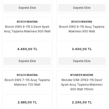
akinaları
nalar
Tabancaları
ları
a Kablosu
ucular
Sepete Ekle
Sepete Ekle
Testereler
eri
Sökmeler
anları
ar
ar
BOSCH MAKİNA
BOSCH MAKİNA
Bosch GWS 9-115 S Devir Ayarlı
Bosch GWS 9-115 Avuç Taşlama
kinaları
kinaları
alar
t Bıçaklar
Avuç Taşlama Makinesi 900 Watt
Makinesi 900 Watt
Matkaplar
atkaplar
vi Makinaları
er
4.460,00 TL
3.400,00 TL
rı
ar
a Bıçaklar
Sepete Ekle
Sepete Ekle
tereler
rları
ları
BOSCH MAKİNA
WONDER MAKİNE
kapları
rı
ta / Bağlantı
ünleri
Bosch GWS 7-115 Avuç Taşlama
Wonder S1M-ZP83-115 Devir
Makinesi 720 Watt
Ayarlı Avuç Taşlama Makinesi
900 Watt 115mm
tleri
aları
arı
ri
r
ıkmalar
kinaları
leri
ımları
2.885,00 TL
2.290,00 TL