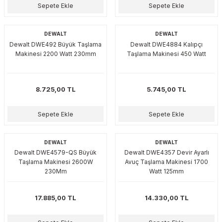
plar
ökecekleri
Sepete Ekle
Sepete Ekle
DEWALT
DEWALT
Dewalt DWE492 Büyük Taşlama
Dewalt DWE4884 Kalıpçı
rı
iler
Makinesi 2200 Watt 230mm
Taşlama Makinesi 450 Watt
ları
8.725,00 TL
5.745,00 TL
Sepete Ekle
Sepete Ekle
DEWALT
DEWALT
Dewalt DWE4579-QS Büyük
Dewalt DWE4357 Devir Ayarlı
Taşlama Makinesi 2600W
Avuç Taşlama Makinesi 1700
230Mm
Watt 125mm
17.885,00 TL
14.330,00 TL