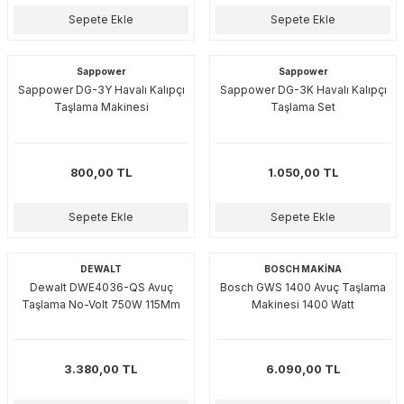
esmeler
akinaları
 Malzemeleri
u Kesiciler
Sepete Ekle
Sepete Ekle
ar
ları
kenceler
Sappower
Sappower
Sappower DG-3Y Havalı Kalıpçı
Sappower DG-3K Havalı Kalıpçı
Makınası
akinaları
ları
ı
Taşlama Makinesi
Taşlama Set
hazları
kinaları
ı
estereler
800,00 TL
1.050,00 TL
lar
ri
Sepete Ekle
Sepete Ekle
ları
çakları
antaları
DEWALT
BOSCH MAKİNA
aları
Dewalt DWE4036-QS Avuç
Bosch GWS 1400 Avuç Taşlama
Taşlama No-Volt 750W 115Mm
Makinesi 1400 Watt
ı
ıtıcılar
ımlar
3.380,00 TL
6.090,00 TL