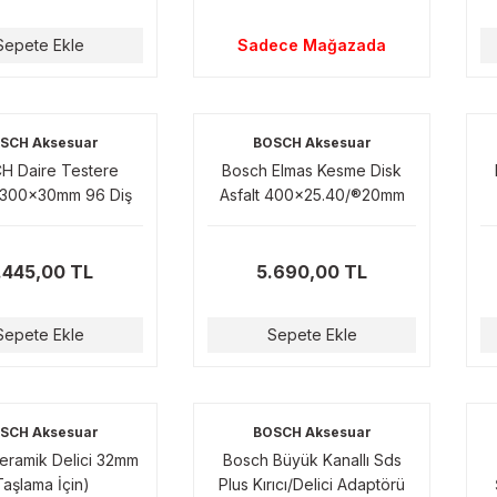
Sepete Ekle
Sadece Mağazada
SCH Aksesuar
BOSCH Aksesuar
H Daire Testere
Bosch Elmas Kesme Disk
 300x30mm 96 Diş
Asfalt 400x25.40/®20mm
2608602626
.445,00 TL
5.690,00 TL
Sepete Ekle
Sepete Ekle
SCH Aksesuar
BOSCH Aksesuar
eramik Delici 32mm
Bosch Büyük Kanallı Sds
Taşlama İçin)
Plus Kırıcı/Delici Adaptörü