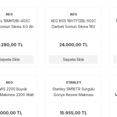
AEG
AEG
s 18Mtf12Bl-402C
AEG BSS 18HTF12BL-502C
Somun Sıkma 4.0 Ah
Darbeli Somun Sıkma 18V
785 Nm
1220Nm 5.0 Ah
.280,00 TL
24.000,00 TL
Sepete Ekle
Sepete Ekle
AEG
STANLEY
WS 2200 Büyük
Stanley SM18TR Sürgülü
Makinesi 2200 Watt
Gönye Kesme Makinası
M
180mm
1800 Watt 254mm
.000,00 TL
15.955,00 TL