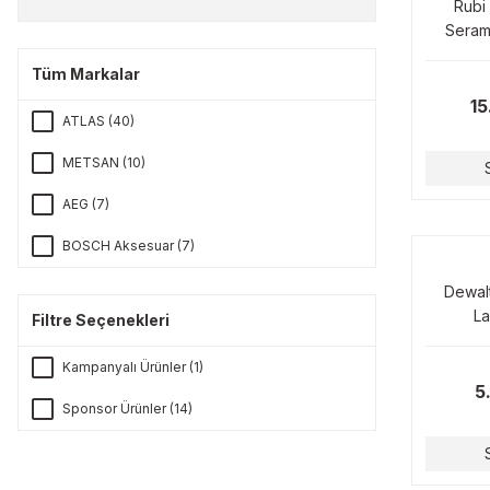
Rubi
Seram
Mak
Tüm Markalar
15
ATLAS (40)
METSAN (10)
AEG (7)
BOSCH Aksesuar (7)
STANLEY (5)
Dewal
La
Filtre Seçenekleri
DEWALT (3)
Kampanyalı Ürünler (1)
RUBİ (2)
5
Sponsor Ürünler (14)
BOSCH MAKİNA (1)