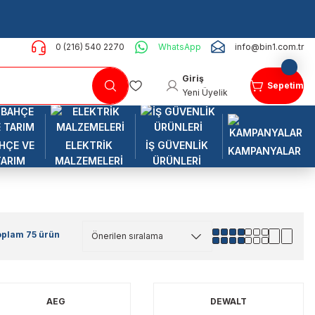
0 (216) 540 2270
WhatsApp
info@bin1.com.tr
Giriş
Sepetim
Yeni Üyelik
HÇE VE
ELEKTRİK
İŞ GÜVENLİK
KAMPANYALAR
TARIM
MALZEMELERİ
ÜRÜNLERİ
oplam 75 ürün
AEG
DEWALT