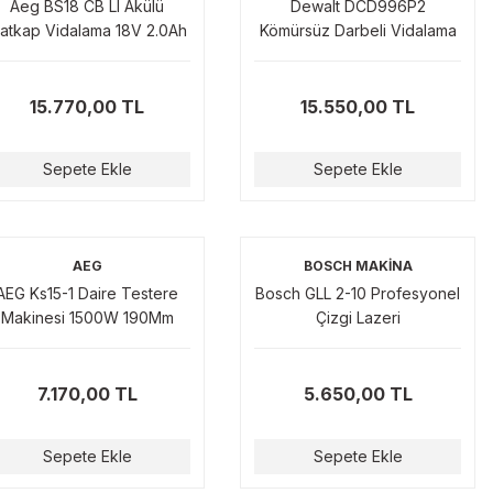
Aeg BS18 CB LI Akülü
Dewalt DCD996P2
atkap Vidalama 18V 2.0Ah
Kömürsüz Darbeli Vidalama
60Nm
Matkabı Şarjlı 18 Volt 5.0Ah
95Nm Tork
15.770,00 TL
15.550,00 TL
Sepete Ekle
Sepete Ekle
AEG
BOSCH MAKİNA
AEG Ks15-1 Daire Testere
Bosch GLL 2-10 Profesyonel
Makinesi 1500W 190Mm
Çizgi Lazeri
7.170,00 TL
5.650,00 TL
Sepete Ekle
Sepete Ekle