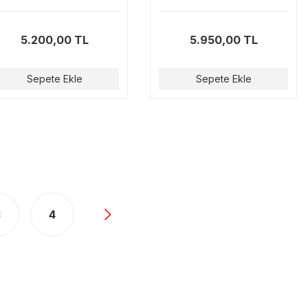
kü, Kitbox 18V Li-Ion, 2,0
ion 18V 2.0Ah 50Nm Tork
Ah
5.200,00 TL
5.950,00 TL
Sepete Ekle
Sepete Ekle
3
4