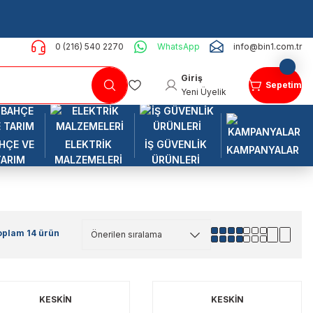
0 (216) 540 2270
WhatsApp
info@bin1.com.tr
Giriş
Sepetim
Yeni Üyelik
HÇE VE
ELEKTRİK
İŞ GÜVENLİK
KAMPANYALAR
TARIM
MALZEMELERİ
ÜRÜNLERİ
oplam 14 ürün
KESKİN
KESKİN