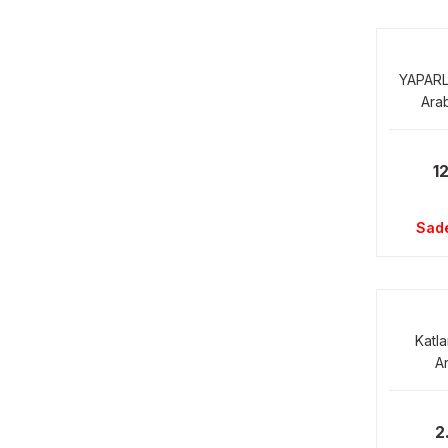
YAPARLA
Arab
1
Sad
Katla
A
2