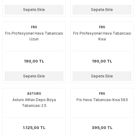
akinaları
nalar
Tabancaları
ları
a Kablosu
ucular
Sepete Ekle
Sepete Ekle
Testereler
eri
Sökmeler
anları
ar
ar
FRS
FRS
Frs Profesyonel Hava Tabancası
Frs Profesyonel Hava Tabancası
kinaları
kinaları
alar
t Bıçaklar
Uzun
Kısa
Matkaplar
atkaplar
vi Makinaları
er
190,00 TL
190,00 TL
rı
ar
a Bıçaklar
Sepete Ekle
Sepete Ekle
tereler
rları
ları
ASTURO
FRS
kapları
rı
ta / Bağlantı
ünleri
Asturo Alttan Depo Boya
Frs Hava Tabancası Kısa 593
Tabancası 2.5
tleri
aları
arı
ri
r
ıkmalar
kinaları
leri
ımları
1.125,00 TL
395,00 TL