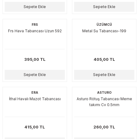
esmeler
akinaları
 Malzemeleri
u Kesiciler
Sepete Ekle
Sepete Ekle
ar
ları
kenceler
FRS
ÜZÜMCÜ
Frs Hava Tabancası Uzun 592
Metal Su Tabancası-199
Makınası
akinaları
ları
ı
hazları
kinaları
ı
estereler
395,00 TL
405,00 TL
lar
ri
Sepete Ekle
Sepete Ekle
ları
çakları
antaları
ERA
ASTURO
aları
İthal Havalı Mazot Tabancası
Asturo Rötuş Tabancası Meme
takımı Cv 0.5mm
ı
ıtıcılar
ımlar
415,00 TL
260,00 TL