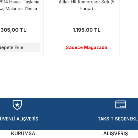
914 Havalı Taşlama
Attlas HK Kompresör Seti (5
saj Makinesi 115mm
Parça)
.305,00 TL
1.195,00 TL
Sepete Ekle
Sadece Mağazada
ÜVENLİ ALIŞVERİŞ
TAKSİT SEÇENEKL
KURUMSAL
ALIŞVERİŞ