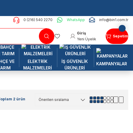
0 (216) 540 2270
WhatsApp
info@bin1.com.tr
Giriş
Sepetim
Yeni Üyelik
HÇE VE
ELEKTRİK
İŞ GÜVENLİK
KAMPANYALAR
TARIM
MALZEMELERİ
ÜRÜNLERİ
Toplam 2 ürün