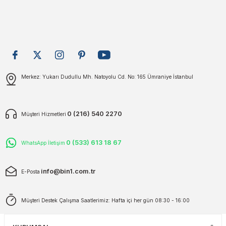
Merkez: Yukarı Dudullu Mh. Natoyolu Cd. No: 165 Ümraniye İstanbul
0 (216) 540 2270
Müşteri Hizmetleri
0 (533) 613 18 67
WhatsApp İletişim
info@bin1.com.tr
E-Posta
Müşteri Destek Çalışma Saatlerimiz: Hafta içi her gün 08:30 - 16:00