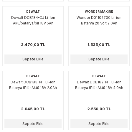
esmeler
akinaları
 Malzemeleri
u Kesiciler
DEWALT
WONDER MAKİNE
Dewalt DCB184-XJ Li-Ion
Wonder D01102700 Li-ion
ar
ları
kenceler
Akü/batarya/pil 18V 5Ah
Batarya 20 Volt 2.0Ah
Makınası
akinaları
ları
ı
3.470,00 TL
1.535,00 TL
hazları
kinaları
ı
estereler
Sepete Ekle
Sepete Ekle
lar
ri
DEWALT
DEWALT
ları
çakları
antaları
Dewalt DCB183-NT Li-ion
Dewalt DCB182-NT Li-ion
Batarya (Pil) (Akü) 18V 2.0Ah
Batarya (Pil) (Akü) 18V 4.0Ah
aları
ı
2.045,00 TL
2.550,00 TL
ıtıcılar
ımlar
Sepete Ekle
Sepete Ekle