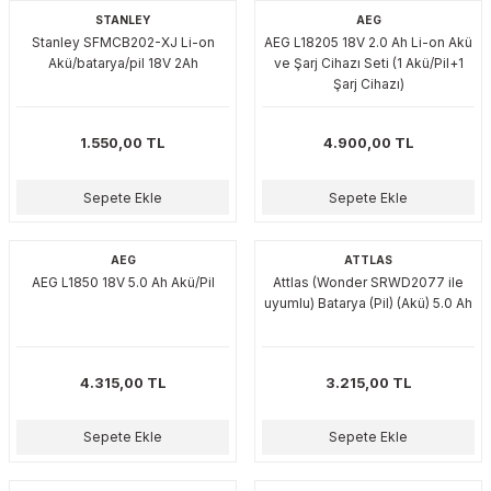
STANLEY
AEG
Stanley SFMCB202-XJ Li-on
AEG L18205 18V 2.0 Ah Li-on Akü
Akü/batarya/pil 18V 2Ah
ve Şarj Cihazı Seti (1 Akü/Pil+1
Şarj Cihazı)
1.550,00 TL
4.900,00 TL
Sepete Ekle
Sepete Ekle
AEG
ATTLAS
AEG L1850 18V 5.0 Ah Akü/Pil
Attlas (Wonder SRWD2077 ile
uyumlu) Batarya (Pil) (Akü) 5.0 Ah
4.315,00 TL
3.215,00 TL
Sepete Ekle
Sepete Ekle