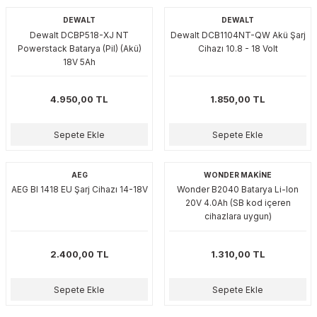
plar
ökecekleri
DEWALT
DEWALT
Dewalt DCBP518-XJ NT
Dewalt DCB1104NT-QW Akü Şarj
Powerstack Batarya (Pil) (Akü)
Cihazı 10.8 - 18 Volt
18V 5Ah
rı
iler
4.950,00 TL
1.850,00 TL
ları
Sepete Ekle
Sepete Ekle
AEG
WONDER MAKİNE
AEG Bl 1418 EU Şarj Cihazı 14-18V
Wonder B2040 Batarya Li-Ion
20V 4.0Ah (SB kod içeren
cihazlara uygun)
2.400,00 TL
1.310,00 TL
Sepete Ekle
Sepete Ekle