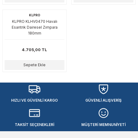
akinaları
nalar
Tabancaları
ları
a Kablosu
ucular
KLPRO
KLPRO KLHV0470 Havalı
Testereler
eri
Sökmeler
anları
ar
ar
Esantrik Dairesel Zımpara
180mm
kinaları
kinaları
alar
t Bıçaklar
4.705,00 TL
Matkaplar
atkaplar
vi Makinaları
er
Sepete Ekle
rı
ar
a Bıçaklar
tereler
rları
ları
kapları
rı
ta / Bağlantı
ünleri
HIZLI VE GÜVENLİ KARGO
GÜVENLİ ALIŞVERİŞ
tleri
aları
arı
ri
r
TAKSİT SEÇENEKLERİ
MÜŞTERİ MEMNUNİYETİ
ıkmalar
kinaları
leri
ımları