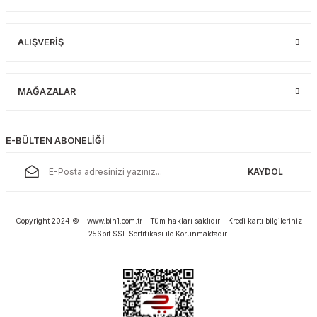
plar
ökecekleri
ALIŞVERİŞ
rı
iler
MAĞAZALAR
ları
E-BÜLTEN ABONELİĞİ
KAYDOL
Copyright 2024 © - www.bin1.com.tr - Tüm hakları saklıdır - Kredi kartı bilgileriniz
256bit SSL Sertifikası ile Korunmaktadır.