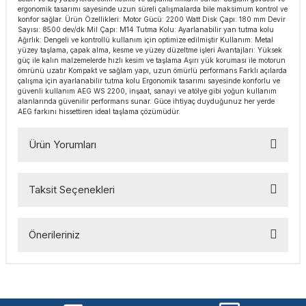
ergonomik tasarımı sayesinde uzun süreli çalışmalarda bile maksimum kontrol ve
esmeler
akinaları
 Malzemeleri
u Kesiciler
konfor sağlar. Ürün Özellikleri: Motor Gücü: 2200 Watt Disk Çapı: 180 mm Devir
Sayısı: 8500 dev/dk Mil Çapı: M14 Tutma Kolu: Ayarlanabilir yan tutma kolu
Ağırlık: Dengeli ve kontrollü kullanım için optimize edilmiştir Kullanım: Metal
ar
ları
kenceler
yüzey taşlama, çapak alma, kesme ve yüzey düzeltme işleri Avantajları: Yüksek
güç ile kalın malzemelerde hızlı kesim ve taşlama Aşırı yük koruması ile motorun
ömrünü uzatır Kompakt ve sağlam yapı, uzun ömürlü performans Farklı açılarda
Makınası
akinaları
ları
ı
çalışma için ayarlanabilir tutma kolu Ergonomik tasarımı sayesinde konforlu ve
güvenli kullanım AEG WS 2200, inşaat, sanayi ve atölye gibi yoğun kullanım
alanlarında güvenilir performans sunar. Güce ihtiyaç duyduğunuz her yerde
hazları
kinaları
ı
estereler
AEG farkını hissettiren ideal taşlama çözümüdür.
Ürün Yorumları
lar
ri
ları
çakları
antaları
Taksit Seçenekleri
Bu ürüne ilk yorumu siz yapın!
aları
Önerileriniz
Yorum Yaz
ı
Bu ürünün fiyat bilgisi, resim, ürün açıklamalarında ve diğer
ıtıcılar
ımlar
konularda yetersiz gördüğünüz noktaları öneri formunu
kullanarak tarafımıza iletebilirsiniz.