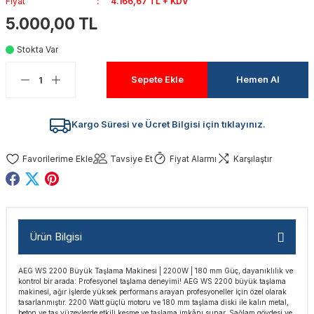
Fiyat
4.166,67 TL + KDV
akinaları
nalar
Tabancaları
ları
a Kablosu
ucular
5.000,00 TL
Stokta Var
Testereler
eri
Sökmeler
anları
ar
ar
Sepete Ekle
Hemen Al
kinaları
kinaları
alar
t Bıçaklar
Matkaplar
atkaplar
vi Makinaları
er
Kargo Süresi ve Ücret Bilgisi için tıklayınız.
rı
ar
a Bıçaklar
Tavsiye Et
Fiyat Alarmı
Karşılaştır
tereler
rları
ları
kapları
rı
ta / Bağlantı
ünleri
Ürün Bilgisi
tleri
aları
arı
ri
r
AEG WS 2200 Büyük Taşlama Makinesi | 2200W | 180 mm Güç, dayanıklılık ve
kontrol bir arada: Profesyonel taşlama deneyimi! AEG WS 2200 büyük taşlama
ıkmalar
kinaları
leri
ımları
makinesi, ağır işlerde yüksek performans arayan profesyoneller için özel olarak
tasarlanmıştır. 2200 Watt güçlü motoru ve 180 mm taşlama diski ile kalın metal,
beton ve taş yüzeylerde etkili kesme ve taşlama imkânı sunar. Sağlam gövdesi ve