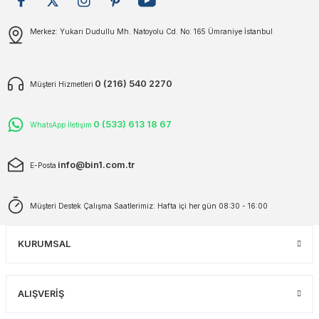
plar
ökecekleri
Gönder
Merkez: Yukarı Dudullu Mh. Natoyolu Cd. No: 165 Ümraniye İstanbul
rı
iler
0 (216) 540 2270
Müşteri Hizmetleri
ları
0 (533) 613 18 67
WhatsApp İletişim
info@bin1.com.tr
E-Posta
Müşteri Destek Çalışma Saatlerimiz: Hafta içi her gün 08:30 - 16:00
KURUMSAL
ALIŞVERİŞ