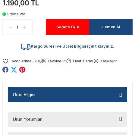
1.190,00 TL
akinaları
nalar
Tabancaları
ları
a Kablosu
ucular
Stokta Var
Testereler
eri
Sökmeler
anları
ar
ar
Sepete Ekle
Hemen Al
kinaları
kinaları
alar
t Bıçaklar
Kargo Süresi ve Ücret Bilgisi için tıklayınız.
Matkaplar
atkaplar
vi Makinaları
er
Tavsiye Et
Fiyat Alarmı
Karşılaştır
rı
ar
a Bıçaklar
tereler
rları
ları
Ürün Bilgisi
kapları
rı
ta / Bağlantı
ünleri
tleri
aları
arı
ri
r
Ürün Yorumları
ıkmalar
kinaları
leri
ımları