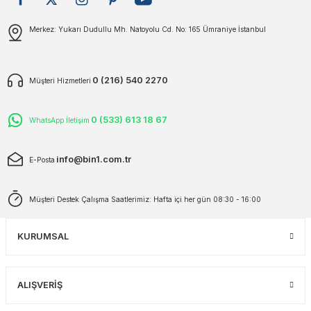
plar
ökecekleri
Gönder
Merkez: Yukarı Dudullu Mh. Natoyolu Cd. No: 165 Ümraniye İstanbul
rı
iler
0 (216) 540 2270
Müşteri Hizmetleri
ları
0 (533) 613 18 67
WhatsApp İletişim
info@bin1.com.tr
E-Posta
Müşteri Destek Çalışma Saatlerimiz: Hafta içi her gün 08:30 - 16:00
KURUMSAL
ALIŞVERİŞ