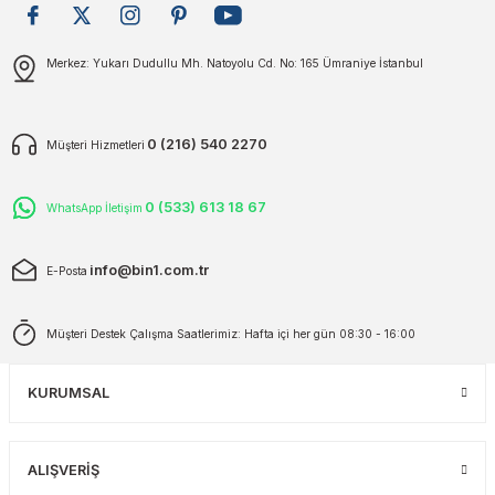
plar
ökecekleri
Gönder
Merkez: Yukarı Dudullu Mh. Natoyolu Cd. No: 165 Ümraniye İstanbul
rı
iler
0 (216) 540 2270
Müşteri Hizmetleri
ları
0 (533) 613 18 67
WhatsApp İletişim
info@bin1.com.tr
E-Posta
Müşteri Destek Çalışma Saatlerimiz: Hafta içi her gün 08:30 - 16:00
KURUMSAL
ALIŞVERİŞ