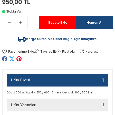
950,00 TL
akinaları
nalar
Tabancaları
ları
a Kablosu
ucular
Stokta Var
Testereler
eri
Sökmeler
anları
ar
ar
Sepete Ekle
Hemen Al
kinaları
kinaları
alar
t Bıçaklar
Kargo Süresi ve Ücret Bilgisi için tıklayınız.
Matkaplar
atkaplar
vi Makinaları
er
Tavsiye Et
Fiyat Alarmı
Karşılaştır
rı
ar
a Bıçaklar
tereler
rları
ları
Ürün Bilgisi
kapları
rı
ta / Bağlantı
ünleri
Güç: 2.000 W Sıcaklık: 350 / 600 °C Hava Akımı: dk 300 / 500 L min.
tleri
aları
arı
ri
r
Ürün Yorumları
ıkmalar
kinaları
leri
ımları