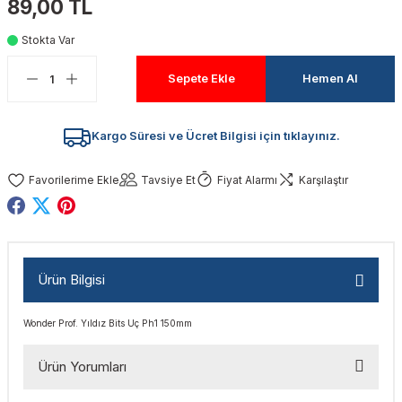
89,00 TL
akinaları
nalar
Tabancaları
ları
a Kablosu
ucular
Stokta Var
Testereler
eri
Sökmeler
anları
ar
ar
Sepete Ekle
Hemen Al
kinaları
kinaları
alar
t Bıçaklar
Kargo Süresi ve Ücret Bilgisi için tıklayınız.
Matkaplar
atkaplar
vi Makinaları
er
Tavsiye Et
Fiyat Alarmı
Karşılaştır
rı
ar
a Bıçaklar
tereler
rları
ları
Ürün Bilgisi
kapları
rı
ta / Bağlantı
ünleri
Wonder Prof. Yıldız Bits Uç Ph1 150mm
tleri
aları
arı
ri
r
Ürün Yorumları
ıkmalar
kinaları
leri
ımları