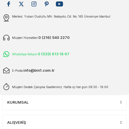
plar
ökecekleri
Gönder
Merkez: Yukarı Dudullu Mh. Natoyolu Cd. No: 165 Ümraniye İstanbul
rı
iler
0 (216) 540 2270
Müşteri Hizmetleri
ları
0 (533) 613 18 67
WhatsApp İletişim
info@bin1.com.tr
E-Posta
Müşteri Destek Çalışma Saatlerimiz: Hafta içi her gün 08:30 - 16:00
KURUMSAL
ALIŞVERİŞ