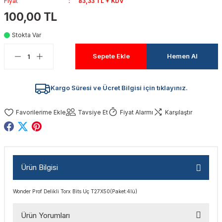
Fiyat
83,33 TL + KDV
akinaları
nalar
Tabancaları
ları
a Kablosu
ucular
100,00 TL
Stokta Var
Testereler
eri
Sökmeler
anları
ar
ar
Sepete Ekle
Hemen Al
kinaları
kinaları
alar
t Bıçaklar
Matkaplar
atkaplar
vi Makinaları
er
Kargo Süresi ve Ücret Bilgisi için tıklayınız.
rı
ar
a Bıçaklar
Tavsiye Et
Fiyat Alarmı
Karşılaştır
tereler
rları
ları
kapları
rı
ta / Bağlantı
ünleri
Ürün Bilgisi
tleri
aları
arı
ri
r
Wonder Prof Delikli Torx Bits Uç T27X50(Paket:4lü)
ıkmalar
kinaları
leri
ımları
Ürün Yorumları