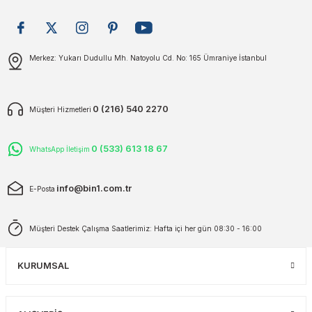
plar
ökecekleri
Gönder
Merkez: Yukarı Dudullu Mh. Natoyolu Cd. No: 165 Ümraniye İstanbul
rı
iler
ları
0 (216) 540 2270
Müşteri Hizmetleri
0 (533) 613 18 67
WhatsApp İletişim
info@bin1.com.tr
E-Posta
Müşteri Destek Çalışma Saatlerimiz: Hafta içi her gün 08:30 - 16:00
KURUMSAL