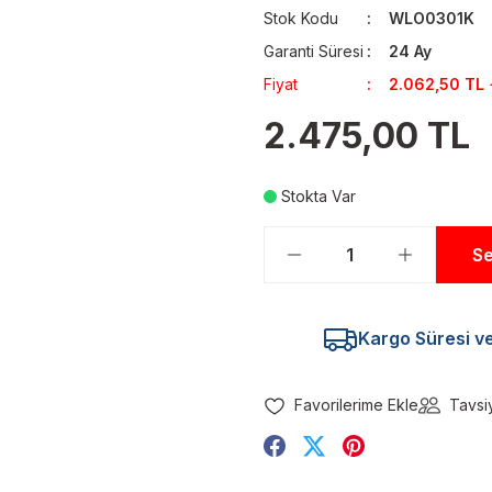
Stok Kodu
WLO0301K
Garanti Süresi
24 Ay
Fiyat
2.062,50 TL
2.475,00 TL
Stokta Var
Se
Kargo Süresi ve 
Tavsi