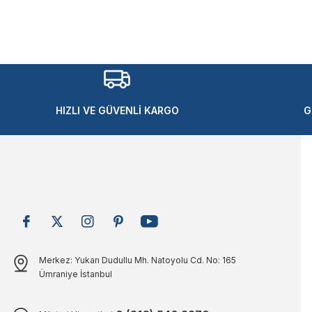
Görüş ve önerileriniz için teşekkür ederiz.
Ürün resmi kalitesiz, bozuk veya görüntülenemiyor.
Ürün açıklamasında eksik bilgiler bulunuyor.
Ürün bilgilerinde hatalar bulunuyor.
Ürün fiyatı diğer sitelerden daha pahalı.
HIZLI VE GÜVENLİ KARGO
G
Bu ürüne benzer farklı alternatifler olmalı.
Merkez: Yukarı Dudullu Mh. Natoyolu Cd. No: 165
Ümraniye İstanbul