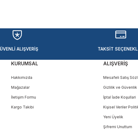
Bu ürüne ilk yorumu siz yapın!
Yorum Yaz
ÜVENLİ ALIŞVERİŞ
TAKSİT SEÇENEKL
KURUMSAL
ALIŞVERİŞ
Hakkımızda
Mesafeli Satış Söz
Mağazalar
Gizlilik ve Güvenlik
Gönder
İletişim Formu
İptal İade Koşullari
Kargo Takibi
Kişisel Veriler Polit
Yeni Üyelik
Şifremi Unuttum