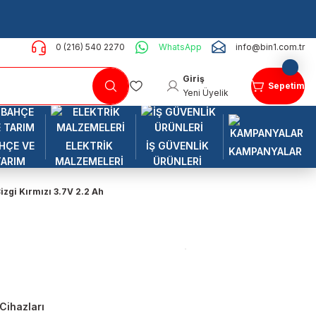
0 (216) 540 2270
WhatsApp
info@bin1.com.tr
Giriş
Sepetim
Yeni Üyelik
HÇE VE
ELEKTRİK
İŞ GÜVENLİK
KAMPANYALAR
TARIM
MALZEMELERİ
ÜRÜNLERİ
zgi Kırmızı 3.7V 2.2 Ah
Cihazları