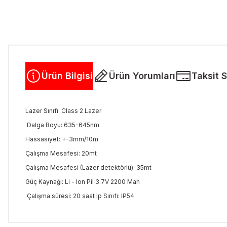
Ürün Bilgisi
Ürün Yorumları
Taksit 
Lazer Sınıfı: Class 2 Lazer
Dalga Boyu: 635-645nm
Hassasiyet: +-3mm/10m
Çalışma Mesafesi: 20mt
Çalışma Mesafesi (Lazer detektörlü): 35mt
Güç Kaynağı: Li - Ion Pil 3.7V 2200 Mah
Çalışma süresi: 20 saat Ip Sınıfı: IP54
Bu ürünün fiyat bilgisi, resim, ürün açıklamalarında ve diğer kon