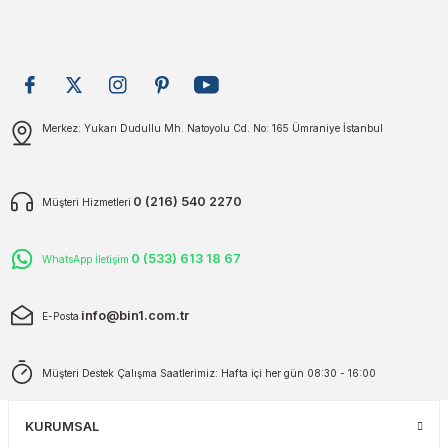
plar
ökecekleri
rı
iler
Gönder
Merkez: Yukarı Dudullu Mh. Natoyolu Cd. No: 165 Ümraniye İstanbul
ları
0 (216) 540 2270
Müşteri Hizmetleri
0 (533) 613 18 67
WhatsApp İletişim
info@bin1.com.tr
E-Posta
Müşteri Destek Çalışma Saatlerimiz: Hafta içi her gün 08:30 - 16:00
KURUMSAL