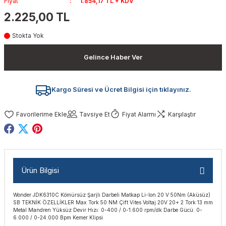
Fiyat
1.854,17 TL + KDV
akinaları
nalar
Tabancaları
ları
a Kablosu
ucular
2.225,00 TL
Stokta Yok
Testereler
eri
Sökmeler
anları
ar
ar
Gelince Haber Ver
kinaları
kinaları
alar
t Bıçaklar
Matkaplar
atkaplar
vi Makinaları
er
Kargo Süresi ve Ücret Bilgisi için tıklayınız.
rı
ar
a Bıçaklar
Tavsiye Et
Fiyat Alarmı
Karşılaştır
tereler
rları
ları
kapları
rı
ta / Bağlantı
ünleri
Ürün Bilgisi
tleri
aları
arı
ri
r
Wonder JDK6310C Kömürsüz Şarjlı Darbeli Matkap Li-Ion 20 V 50Nm (Aküsüz)
SB TEKNİK ÖZELLİKLER Max Tork 50 NM Çift Vites Voltaj 20V 20+ 2 Tork 13 mm
ıkmalar
kinaları
leri
ımları
Metal Mandren Yüksüz Devir Hızı: 0-400 / 0-1.600 rpm/dk Darbe Gücü: 0-
6.000 / 0-24.000 Bpm Kemer Klipsi