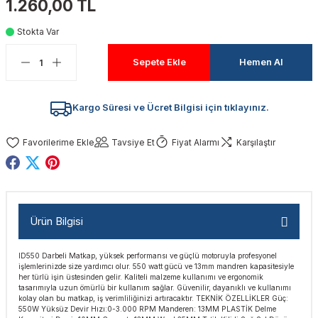
1.260,00 TL
akinaları
nalar
Tabancaları
ları
a Kablosu
ucular
Stokta Var
Testereler
eri
Sökmeler
anları
ar
ar
Sepete Ekle
Hemen Al
kinaları
kinaları
alar
t Bıçaklar
Kargo Süresi ve Ücret Bilgisi için tıklayınız.
Matkaplar
atkaplar
vi Makinaları
er
Tavsiye Et
Fiyat Alarmı
Karşılaştır
rı
ar
a Bıçaklar
tereler
rları
ları
Ürün Bilgisi
kapları
rı
ta / Bağlantı
ünleri
ID550 Darbeli Matkap, yüksek performansı ve güçlü motoruyla profesyonel
tleri
aları
arı
ri
r
işlemlerinizde size yardımcı olur. 550 watt gücü ve 13mm mandren kapasitesiyle
her türlü işin üstesinden gelir. Kaliteli malzeme kullanımı ve ergonomik
tasarımıyla uzun ömürlü bir kullanım sağlar. Güvenilir, dayanıklı ve kullanımı
ıkmalar
kinaları
leri
ımları
kolay olan bu matkap, iş verimliliğinizi artıracaktır. TEKNİK ÖZELLİKLER Güç:
550W Yüksüz Devir Hızı:0-3.000 RPM Manderen: 13MM PLASTİK Delme