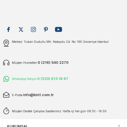
Bu ürüne benzer farklı alternatifler olmalı.
plar
ökecekleri
rı
iler
Gönder
Merkez: Yukarı Dudullu Mh. Natoyolu Cd. No: 165 Ümraniye İstanbul
ları
0 (216) 540 2270
Müşteri Hizmetleri
0 (533) 613 18 67
WhatsApp İletişim
info@bin1.com.tr
E-Posta
Müşteri Destek Çalışma Saatlerimiz: Hafta içi her gün 08:30 - 16:00
KURUMSAL