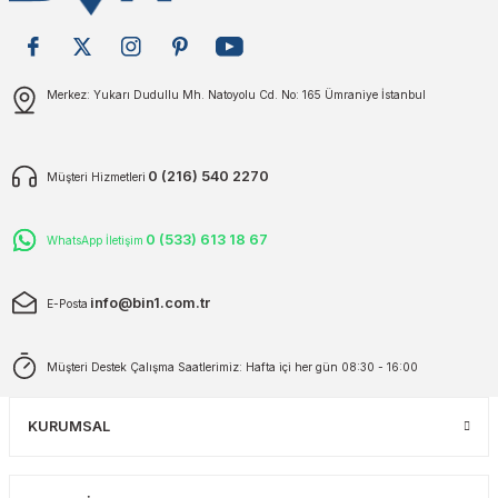
plar
ökecekleri
Gönder
Merkez: Yukarı Dudullu Mh. Natoyolu Cd. No: 165 Ümraniye İstanbul
rı
iler
ları
0 (216) 540 2270
Müşteri Hizmetleri
0 (533) 613 18 67
WhatsApp İletişim
info@bin1.com.tr
E-Posta
Müşteri Destek Çalışma Saatlerimiz: Hafta içi her gün 08:30 - 16:00
KURUMSAL