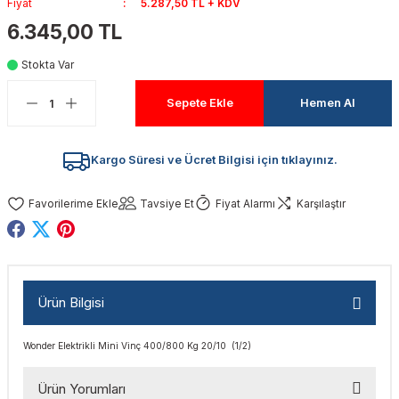
Fiyat
5.287,50 TL + KDV
akinaları
nalar
Tabancaları
ları
a Kablosu
ucular
6.345,00 TL
Testereler
eri
Sökmeler
anları
ar
ar
Stokta Var
Sepete Ekle
Hemen Al
kinaları
kinaları
alar
t Bıçaklar
Matkaplar
atkaplar
vi Makinaları
er
Kargo Süresi ve Ücret Bilgisi için tıklayınız.
rı
ar
a Bıçaklar
Tavsiye Et
Fiyat Alarmı
Karşılaştır
tereler
rları
ları
kapları
rı
ta / Bağlantı
ünleri
Ürün Bilgisi
tleri
aları
arı
ri
r
Wonder Elektrikli Mini Vinç 400/800 Kg 20/10 (1/2)
ıkmalar
kinaları
leri
ımları
Ürün Yorumları