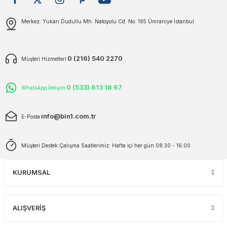
plar
ökecekleri
Gönder
Merkez: Yukarı Dudullu Mh. Natoyolu Cd. No: 165 Ümraniye İstanbul
rı
iler
0 (216) 540 2270
Müşteri Hizmetleri
ları
0 (533) 613 18 67
WhatsApp İletişim
info@bin1.com.tr
E-Posta
Müşteri Destek Çalışma Saatlerimiz: Hafta içi her gün 08:30 - 16:00
KURUMSAL
ALIŞVERİŞ