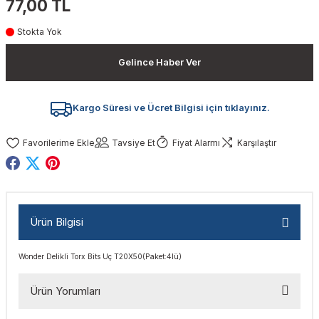
77,00 TL
akinaları
nalar
Tabancaları
ları
a Kablosu
ucular
Stokta Yok
Testereler
eri
Sökmeler
anları
ar
ar
Gelince Haber Ver
kinaları
kinaları
alar
t Bıçaklar
Kargo Süresi ve Ücret Bilgisi için tıklayınız.
Matkaplar
atkaplar
vi Makinaları
er
Tavsiye Et
Fiyat Alarmı
Karşılaştır
rı
ar
a Bıçaklar
tereler
rları
ları
Ürün Bilgisi
kapları
rı
ta / Bağlantı
ünleri
Wonder Delikli Torx Bits Uç T20X50(Paket:4lü)
tleri
aları
arı
ri
r
Ürün Yorumları
ıkmalar
kinaları
leri
ımları