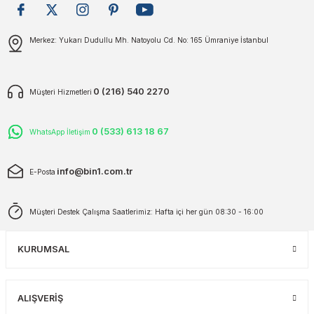
plar
ökecekleri
Gönder
Merkez: Yukarı Dudullu Mh. Natoyolu Cd. No: 165 Ümraniye İstanbul
rı
iler
0 (216) 540 2270
Müşteri Hizmetleri
ları
0 (533) 613 18 67
WhatsApp İletişim
info@bin1.com.tr
E-Posta
Müşteri Destek Çalışma Saatlerimiz: Hafta içi her gün 08:30 - 16:00
KURUMSAL
ALIŞVERİŞ