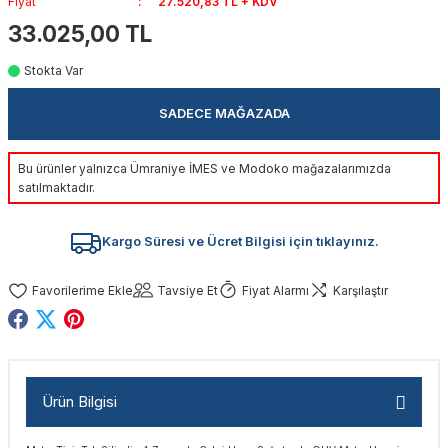
Fiyat
27.520,83 TL + KDV
akinaları
nalar
Tabancaları
ları
a Kablosu
ucular
33.025,00 TL
Stokta Var
Testereler
eri
Sökmeler
anları
ar
ar
SADECE MAĞAZADA
kinaları
kinaları
alar
t Bıçaklar
Bu ürünler yalnızca Ümraniye İMES ve Modoko mağazalarımızda
Matkaplar
atkaplar
vi Makinaları
er
satılmaktadır.
rı
ar
a Bıçaklar
Kargo Süresi ve Ücret Bilgisi için tıklayınız.
tereler
rları
ları
Tavsiye Et
Fiyat Alarmı
Karşılaştır
kapları
rı
ta / Bağlantı
ünleri
tleri
aları
arı
ri
r
Ürün Bilgisi
ıkmalar
kinaları
leri
ımları