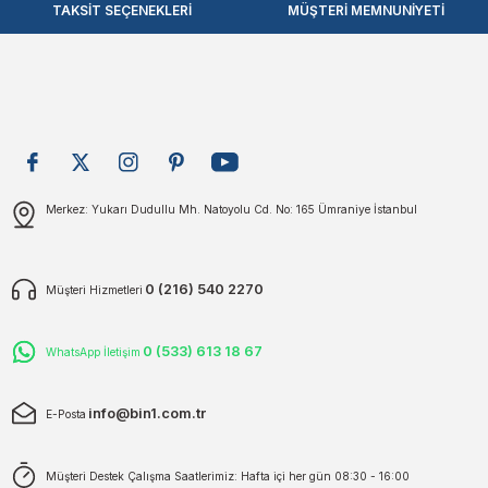
TAKSİT SEÇENEKLERİ
MÜŞTERİ MEMNUNİYETİ
plar
ökecekleri
Ürün fiyatı diğer sitelerden daha pahalı.
Bu ürüne benzer farklı alternatifler olmalı.
rı
iler
ları
Gönder
Merkez: Yukarı Dudullu Mh. Natoyolu Cd. No: 165 Ümraniye İstanbul
0 (216) 540 2270
Müşteri Hizmetleri
0 (533) 613 18 67
WhatsApp İletişim
info@bin1.com.tr
E-Posta
Müşteri Destek Çalışma Saatlerimiz: Hafta içi her gün 08:30 - 16:00