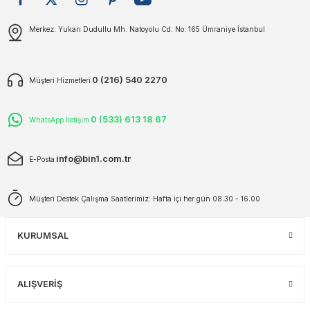
plar
ökecekleri
Gönder
Merkez: Yukarı Dudullu Mh. Natoyolu Cd. No: 165 Ümraniye İstanbul
rı
iler
0 (216) 540 2270
Müşteri Hizmetleri
ları
0 (533) 613 18 67
WhatsApp İletişim
info@bin1.com.tr
E-Posta
Müşteri Destek Çalışma Saatlerimiz: Hafta içi her gün 08:30 - 16:00
KURUMSAL
ALIŞVERİŞ