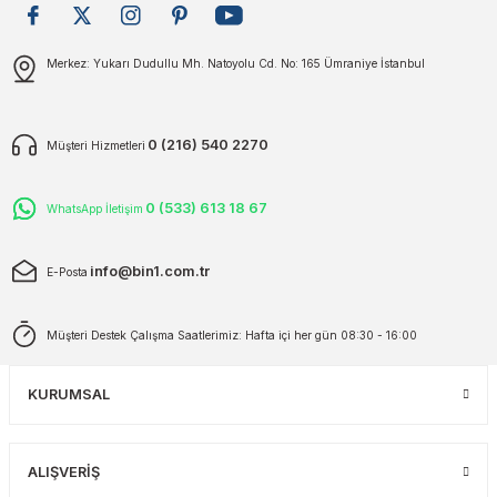
plar
ökecekleri
Gönder
Merkez: Yukarı Dudullu Mh. Natoyolu Cd. No: 165 Ümraniye İstanbul
rı
iler
0 (216) 540 2270
Müşteri Hizmetleri
ları
0 (533) 613 18 67
WhatsApp İletişim
info@bin1.com.tr
E-Posta
Müşteri Destek Çalışma Saatlerimiz: Hafta içi her gün 08:30 - 16:00
KURUMSAL
ALIŞVERİŞ