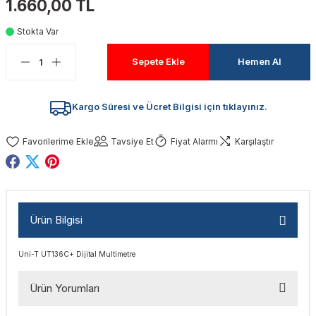
1.660,00 TL
akinaları
nalar
Tabancaları
ları
a Kablosu
ucular
Stokta Var
Testereler
eri
Sökmeler
anları
ar
ar
Sepete Ekle
Hemen Al
kinaları
kinaları
alar
t Bıçaklar
Kargo Süresi ve Ücret Bilgisi için tıklayınız.
Matkaplar
atkaplar
vi Makinaları
er
Tavsiye Et
Fiyat Alarmı
Karşılaştır
rı
ar
a Bıçaklar
tereler
rları
ları
Ürün Bilgisi
kapları
rı
ta / Bağlantı
ünleri
Uni-T UT136C+ Dijital Multimetre
tleri
aları
arı
ri
r
Ürün Yorumları
ıkmalar
kinaları
leri
ımları