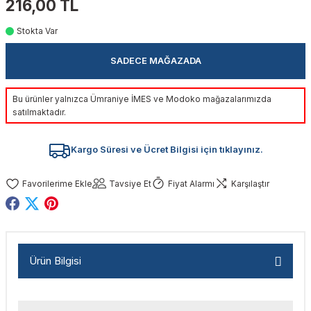
216,00 TL
akinaları
nalar
Tabancaları
ları
a Kablosu
ucular
Stokta Var
Testereler
eri
Sökmeler
anları
ar
ar
SADECE MAĞAZADA
kinaları
kinaları
alar
t Bıçaklar
Bu ürünler yalnızca Ümraniye İMES ve Modoko mağazalarımızda
satılmaktadır.
Matkaplar
atkaplar
vi Makinaları
er
Kargo Süresi ve Ücret Bilgisi için tıklayınız.
rı
ar
a Bıçaklar
Tavsiye Et
Fiyat Alarmı
Karşılaştır
tereler
rları
ları
kapları
rı
ta / Bağlantı
ünleri
tleri
aları
arı
ri
r
Ürün Bilgisi
ıkmalar
kinaları
leri
ımları