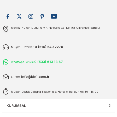
plar
ökecekleri
Gönder
Merkez: Yukarı Dudullu Mh. Natoyolu Cd. No: 165 Ümraniye İstanbul
rı
iler
ları
0 (216) 540 2270
Müşteri Hizmetleri
0 (533) 613 18 67
WhatsApp İletişim
info@bin1.com.tr
E-Posta
Müşteri Destek Çalışma Saatlerimiz: Hafta içi her gün 08:30 - 16:00
KURUMSAL