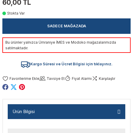
60,00 TL
akinaları
nalar
Tabancaları
ları
a Kablosu
ucular
Stokta Var
Testereler
eri
Sökmeler
anları
ar
ar
SADECE MAĞAZADA
kinaları
kinaları
alar
t Bıçaklar
Bu ürünler yalnızca Ümraniye İMES ve Modoko mağazalarımızda
satılmaktadır.
Matkaplar
atkaplar
vi Makinaları
er
Kargo Süresi ve Ücret Bilgisi için tıklayınız.
rı
ar
a Bıçaklar
Tavsiye Et
Fiyat Alarmı
Karşılaştır
tereler
rları
ları
kapları
rı
ta / Bağlantı
ünleri
tleri
aları
arı
ri
r
Ürün Bilgisi
ıkmalar
kinaları
leri
ımları