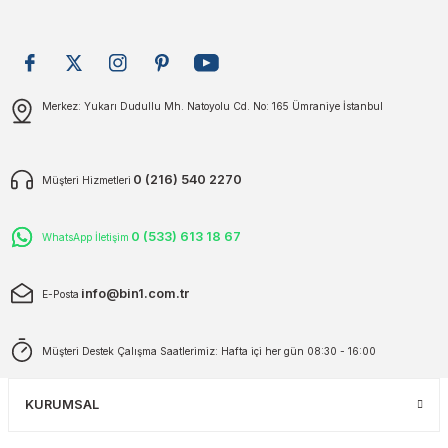
plar
ökecekleri
Gönder
Merkez: Yukarı Dudullu Mh. Natoyolu Cd. No: 165 Ümraniye İstanbul
rı
iler
ları
0 (216) 540 2270
Müşteri Hizmetleri
0 (533) 613 18 67
WhatsApp İletişim
info@bin1.com.tr
E-Posta
Müşteri Destek Çalışma Saatlerimiz: Hafta içi her gün 08:30 - 16:00
KURUMSAL