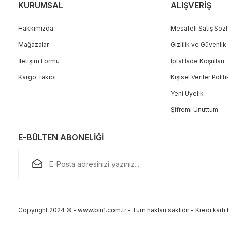
KURUMSAL
ALIŞVERİŞ
Hakkımızda
Mesafeli Satış Söz
Mağazalar
Gizlilik ve Güvenlik
Gönder
İletişim Formu
İptal İade Koşullari
Kargo Takibi
Kişisel Veriler Polit
Yeni Üyelik
Şifremi Unuttum
E-BÜLTEN ABONELİĞİ
Copyright 2024 © - www.bin1.com.tr - Tüm hakları saklıdır - Kredi kartı b