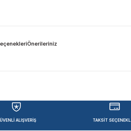
Seçenekleri
Önerileriniz
ularda yetersiz gördüğünüz noktaları öneri formunu kullanarak tarafımıza 
Bu ürüne ilk yorumu siz yapın!
Yorum Yaz
ÜVENLİ ALIŞVERİŞ
TAKSİT SEÇENEKL