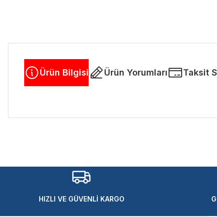
Ürün Bilgisi
Ürün Yorumları
Taksit 
Bu ürünün fiyat bilgisi, resim, ürün açıklamalarında ve diğer kon
Görüş ve önerileriniz için teşekkür ederiz.
Ürün resmi kalitesiz, bozuk veya görüntülenemiyor.
Ürün açıklamasında eksik bilgiler bulunuyor.
Ürün bilgilerinde hatalar bulunuyor.
Ürün fiyatı diğer sitelerden daha pahalı.
HIZLI VE GÜVENLİ KARGO
G
Bu ürüne benzer farklı alternatifler olmalı.