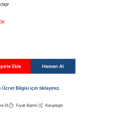
07KP
KDV
pete Ekle
Hemen Al
Ücret Bilgisi için tıklayınız.
ye Et
Fiyat Alarmı
Karşılaştır