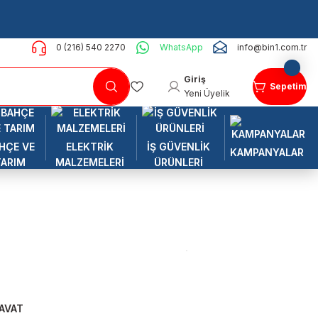
0 (216) 540 2270
WhatsApp
info@bin1.com.tr
Giriş
Sepetim
Yeni Üyelik
HÇE VE
ELEKTRİK
İŞ GÜVENLİK
KAMPANYALAR
TARIM
MALZEMELERİ
ÜRÜNLERİ
AVAT