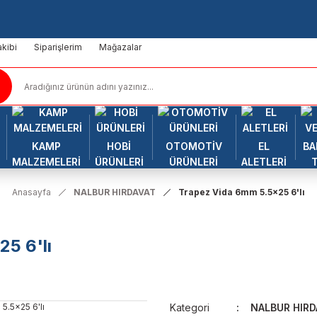
kibi
Siparişlerim
Mağazalar
KAMP
HOBİ
OTOMOTİV
EL
BA
MALZEMELERİ
ÜRÜNLERİ
ÜRÜNLERİ
ALETLERİ
Anasayfa
NALBUR HIRDAVAT
Trapez Vida 6mm 5.5x25 6'lı
5 6'lı
Kategori
NALBUR HIRD