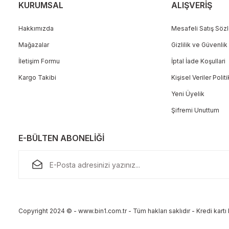
KURUMSAL
ALIŞVERİŞ
Hakkımızda
Mesafeli Satış Söz
Mağazalar
Gizlilik ve Güvenlik
Gönder
İletişim Formu
İptal İade Koşullari
Kargo Takibi
Kişisel Veriler Polit
Yeni Üyelik
Şifremi Unuttum
E-BÜLTEN ABONELİĞİ
Copyright 2024 © - www.bin1.com.tr - Tüm hakları saklıdır - Kredi kartı b