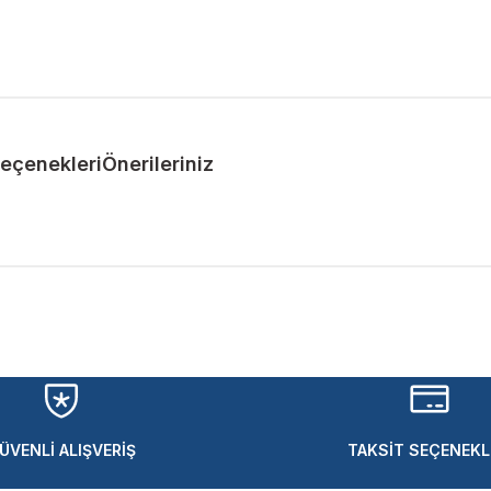
Seçenekleri
Önerileriniz
ularda yetersiz gördüğünüz noktaları öneri formunu kullanarak tarafımıza 
Bu ürüne ilk yorumu siz yapın!
Yorum Yaz
ÜVENLİ ALIŞVERİŞ
TAKSİT SEÇENEKL