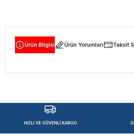
Ürün Bilgisi
Ürün Yorumları
Taksit 
Bu ürünün fiyat bilgisi, resim, ürün açıklamalarında ve diğer kon
Görüş ve önerileriniz için teşekkür ederiz.
Ürün resmi kalitesiz, bozuk veya görüntülenemiyor.
Ürün açıklamasında eksik bilgiler bulunuyor.
Ürün bilgilerinde hatalar bulunuyor.
Ürün fiyatı diğer sitelerden daha pahalı.
HIZLI VE GÜVENLİ KARGO
G
Bu ürüne benzer farklı alternatifler olmalı.