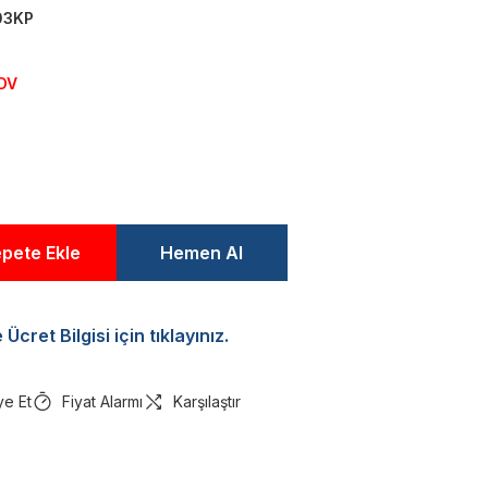
03KP
KDV
pete Ekle
Hemen Al
Ücret Bilgisi için tıklayınız.
ye Et
Fiyat Alarmı
Karşılaştır