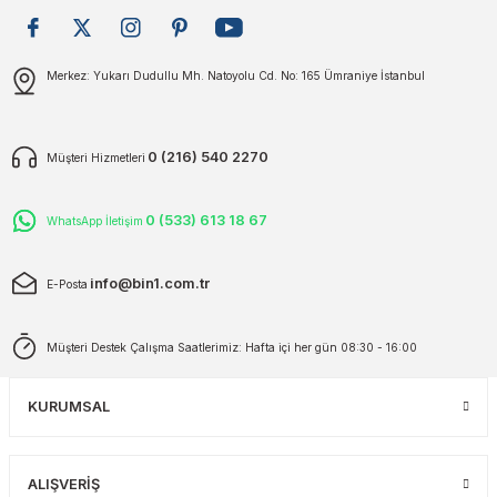
plar
ökecekleri
Gönder
Merkez: Yukarı Dudullu Mh. Natoyolu Cd. No: 165 Ümraniye İstanbul
rı
iler
0 (216) 540 2270
Müşteri Hizmetleri
ları
0 (533) 613 18 67
WhatsApp İletişim
info@bin1.com.tr
E-Posta
Müşteri Destek Çalışma Saatlerimiz: Hafta içi her gün 08:30 - 16:00
KURUMSAL
ALIŞVERİŞ