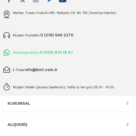
plar
ökecekleri
Gönder
Merkez: Yukarı Dudullu Mh. Natoyolu Cd. No: 165 Ümraniye İstanbul
rı
iler
0 (216) 540 2270
Müşteri Hizmetleri
ları
0 (533) 613 18 67
WhatsApp İletişim
info@bin1.com.tr
E-Posta
Müşteri Destek Çalışma Saatlerimiz: Hafta içi her gün 08:30 - 16:00
KURUMSAL
ALIŞVERİŞ