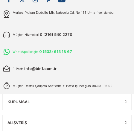
plar
ökecekleri
Gönder
Merkez: Yukarı Dudullu Mh. Natoyolu Cd. No: 165 Ümraniye İstanbul
rı
iler
0 (216) 540 2270
Müşteri Hizmetleri
ları
0 (533) 613 18 67
WhatsApp İletişim
info@bin1.com.tr
E-Posta
Müşteri Destek Çalışma Saatlerimiz: Hafta içi her gün 08:30 - 16:00
KURUMSAL
ALIŞVERİŞ