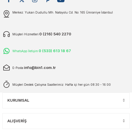
plar
ökecekleri
Gönder
Merkez: Yukarı Dudullu Mh. Natoyolu Cd. No: 165 Ümraniye İstanbul
rı
iler
0 (216) 540 2270
Müşteri Hizmetleri
ları
0 (533) 613 18 67
WhatsApp İletişim
info@bin1.com.tr
E-Posta
Müşteri Destek Çalışma Saatlerimiz: Hafta içi her gün 08:30 - 16:00
KURUMSAL
ALIŞVERİŞ