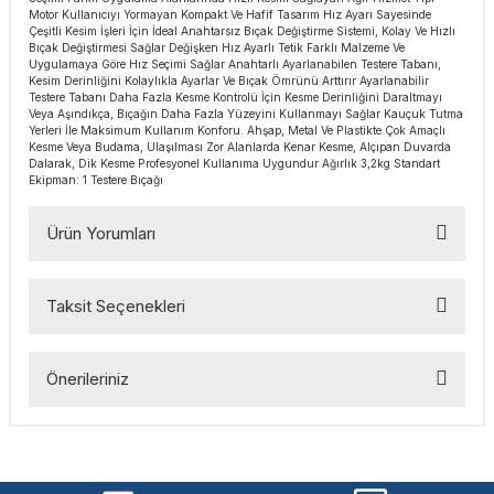
Motor Kullanıcıyı Yormayan Kompakt Ve Hafif Tasarım Hız Ayarı Sayesinde
esmeler
akinaları
 Malzemeleri
u Kesiciler
Çeşitli Kesim İşleri İçin İdeal Anahtarsız Bıçak Değiştirme Sistemi, Kolay Ve Hızlı
Bıçak Değiştirmesi Sağlar Değişken Hız Ayarlı Tetik Farklı Malzeme Ve
Uygulamaya Göre Hız Seçimi Sağlar Anahtarlı Ayarlanabilen Testere Tabanı,
ar
ları
kenceler
Kesim Derinliğini Kolaylıkla Ayarlar Ve Bıçak Ömrünü Arttırır Ayarlanabilir
Testere Tabanı Daha Fazla Kesme Kontrolü İçin Kesme Derinliğini Daraltmayı
Veya Aşındıkça, Bıçağın Daha Fazla Yüzeyini Kullanmayı Sağlar Kauçuk Tutma
Makınası
akinaları
ları
ı
Yerleri İle Maksimum Kullanım Konforu. Ahşap, Metal Ve Plastikte Çok Amaçlı
Kesme Veya Budama, Ulaşılması Zor Alanlarda Kenar Kesme, Alçıpan Duvarda
Dalarak, Dik Kesme Profesyonel Kullanıma Uygundur Ağırlık 3,2kg Standart
hazları
kinaları
ı
estereler
Ekipman: 1 Testere Bıçağı
Ürün Yorumları
lar
ri
ları
çakları
antaları
Taksit Seçenekleri
Bu ürüne ilk yorumu siz yapın!
aları
Önerileriniz
Yorum Yaz
ı
Bu ürünün fiyat bilgisi, resim, ürün açıklamalarında ve diğer
ıtıcılar
ımlar
konularda yetersiz gördüğünüz noktaları öneri formunu
kullanarak tarafımıza iletebilirsiniz.