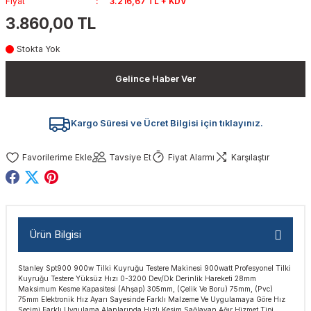
Fiyat
3.216,67 TL + KDV
akinaları
nalar
Tabancaları
ları
a Kablosu
ucular
3.860,00 TL
Stokta Yok
Testereler
eri
Sökmeler
anları
ar
ar
Gelince Haber Ver
kinaları
kinaları
alar
t Bıçaklar
Matkaplar
atkaplar
vi Makinaları
er
Kargo Süresi ve Ücret Bilgisi için tıklayınız.
rı
ar
a Bıçaklar
Tavsiye Et
Fiyat Alarmı
Karşılaştır
tereler
rları
ları
kapları
rı
ta / Bağlantı
ünleri
Ürün Bilgisi
tleri
aları
arı
ri
r
Stanley Spt900 900w Tilki Kuyruğu Testere Makinesi 900watt Profesyonel Tilki
Kuyruğu Testere Yüksüz Hızı 0-3200 Dev/Dk Derinlik Hareketi 28mm
ıkmalar
kinaları
leri
ımları
Maksimum Kesme Kapasitesi (Ahşap) 305mm, (Çelik Ve Boru) 75mm, (Pvc)
75mm Elektronik Hız Ayarı Sayesinde Farklı Malzeme Ve Uygulamaya Göre Hız
Seçimi Farklı Uygulama Alanlarında Hızlı Kesim Sağlayan Ağır Hizmet Tipi