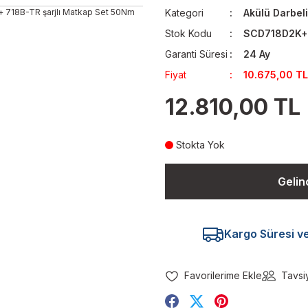
Kategori
Akülü Darbel
Stok Kodu
SCD718D2K+
Garanti Süresi
24 Ay
Fiyat
10.675,00 TL
12.810,00 TL
Stokta Yok
Gelin
Kargo Süresi ve 
Tavsi