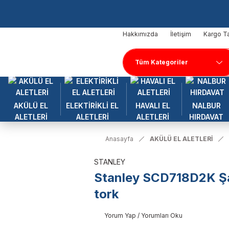
Hakkımızda
İletişim
Kargo Ta
AKÜLÜ EL
ELEKTİRİKLİ EL
HAVALI EL
NALBUR
ALETLERİ
ALETLERİ
ALETLERİ
HIRDAVAT
Anasayfa
AKÜLÜ EL ALETLERİ
STANLEY
Stanley SCD718D2K Şar
tork
Yorum Yap / Yorumları Oku