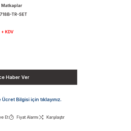
i Matkaplar
718B-TR-SET
 + KDV
ce Haber Ver
Ücret Bilgisi için tıklayınız.
ye Et
Fiyat Alarmı
Karşılaştır