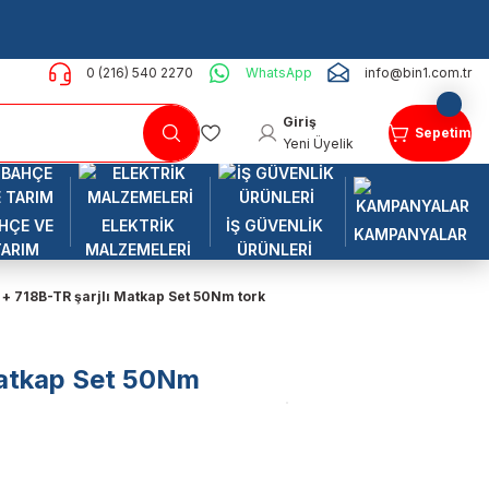
0 (216) 540 2270
WhatsApp
info@bin1.com.tr
Giriş
Sepetim
Yeni Üyelik
HÇE VE
ELEKTRİK
İŞ GÜVENLİK
KAMPANYALAR
TARIM
MALZEMELERİ
ÜRÜNLERİ
+ 718B-TR şarjlı Matkap Set 50Nm tork
Matkap Set 50Nm