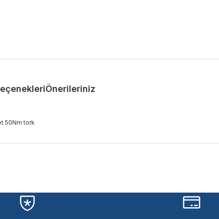
Seçenekleri
Önerileriniz
et 50Nm tork
ularda yetersiz gördüğünüz noktaları öneri formunu kullanarak tarafımıza 
Bu ürüne ilk yorumu siz yapın!
Yorum Yaz