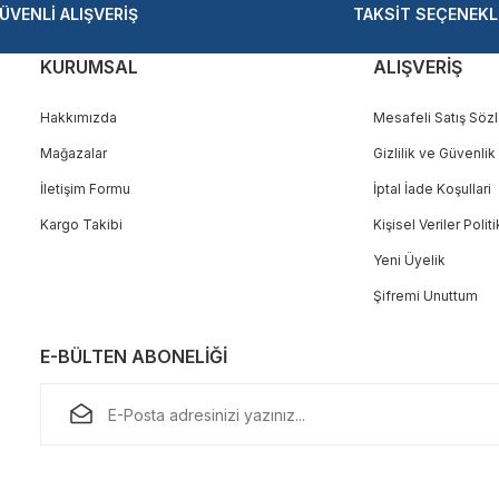
ÜVENLİ ALIŞVERİŞ
TAKSİT SEÇENEKL
KURUMSAL
ALIŞVERİŞ
Hakkımızda
Mesafeli Satış Söz
Mağazalar
Gizlilik ve Güvenlik
Gönder
İletişim Formu
İptal İade Koşullari
Kargo Takibi
Kişisel Veriler Polit
Yeni Üyelik
Şifremi Unuttum
E-BÜLTEN ABONELİĞİ