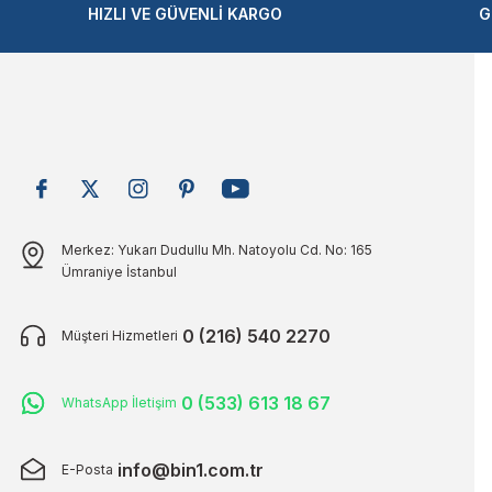
Ürün fiyatı diğer sitelerden daha pahalı.
HIZLI VE GÜVENLİ KARGO
G
Bu ürüne benzer farklı alternatifler olmalı.
Merkez: Yukarı Dudullu Mh. Natoyolu Cd. No: 165
Ümraniye İstanbul
0 (216) 540 2270
Müşteri Hizmetleri
0 (533) 613 18 67
WhatsApp İletişim
info@bin1.com.tr
E-Posta