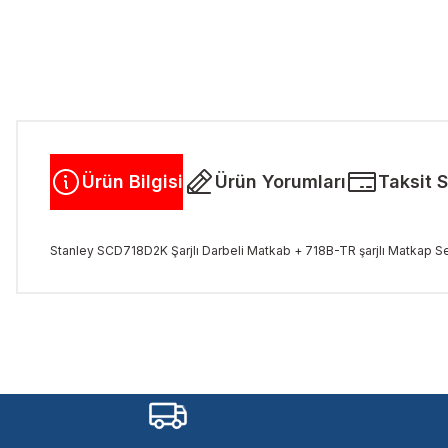
Ürün Bilgisi
Ürün Yorumları
Taksit 
Stanley SCD718D2K Şarjlı Darbeli Matkab + 718B-TR şarjlı Matkap S
Bu ürünün fiyat bilgisi, resim, ürün açıklamalarında ve diğer kon
Görüş ve önerileriniz için teşekkür ederiz.
Ürün resmi kalitesiz, bozuk veya görüntülenemiyor.
Ürün açıklamasında eksik bilgiler bulunuyor.
Ürün bilgilerinde hatalar bulunuyor.