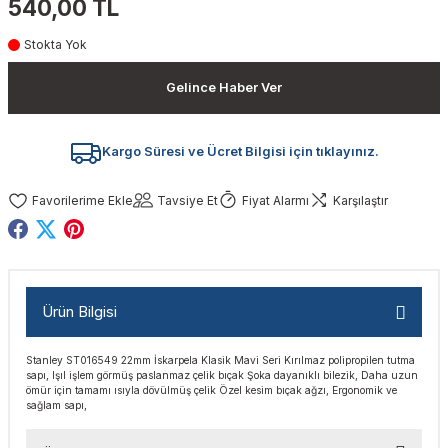
540,00 TL
akinaları
nalar
Tabancaları
ları
a Kablosu
ucular
Stokta Yok
Testereler
eri
Sökmeler
anları
ar
ar
Gelince Haber Ver
kinaları
kinaları
alar
t Bıçaklar
Kargo Süresi ve Ücret Bilgisi için tıklayınız.
Matkaplar
atkaplar
vi Makinaları
er
Tavsiye Et
Fiyat Alarmı
Karşılaştır
rı
ar
a Bıçaklar
tereler
rları
ları
Ürün Bilgisi
kapları
rı
ta / Bağlantı
ünleri
Stanley ST016549 22mm İskarpela Klasik Mavi Seri Kırılmaz polipropilen tutma
tleri
aları
arı
ri
r
sapı, Işıl işlem görmüş paslanmaz çelik bıçak Şoka dayanıklı bilezik, Daha uzun
ömür için tamamı ısıyla dövülmüş çelik Özel kesim bıçak ağzı, Ergonomik ve
sağlam sapı,
ıkmalar
kinaları
leri
ımları