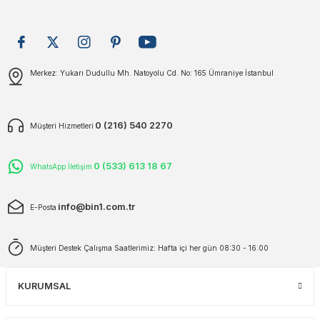
plar
ökecekleri
Gönder
Merkez: Yukarı Dudullu Mh. Natoyolu Cd. No: 165 Ümraniye İstanbul
rı
iler
ları
0 (216) 540 2270
Müşteri Hizmetleri
0 (533) 613 18 67
WhatsApp İletişim
info@bin1.com.tr
E-Posta
Müşteri Destek Çalışma Saatlerimiz: Hafta içi her gün 08:30 - 16:00
KURUMSAL