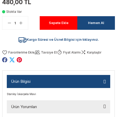
480,00 TL
akinaları
nalar
Tabancaları
ları
a Kablosu
ucular
Stokta Var
Testereler
eri
Sökmeler
anları
ar
ar
Sepete Ekle
Hemen Al
kinaları
kinaları
alar
t Bıçaklar
Kargo Süresi ve Ücret Bilgisi için tıklayınız.
Matkaplar
atkaplar
vi Makinaları
er
Tavsiye Et
Fiyat Alarmı
Karşılaştır
rı
ar
a Bıçaklar
tereler
rları
ları
Ürün Bilgisi
kapları
rı
ta / Bağlantı
ünleri
Stanley İskarpela Mavi
tleri
aları
arı
ri
r
Ürün Yorumları
ıkmalar
kinaları
leri
ımları