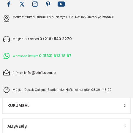
plar
ökecekleri
Gönder
Merkez: Yukarı Dudullu Mh. Natoyolu Cd. No: 165 Ümraniye İstanbul
rı
iler
0 (216) 540 2270
Müşteri Hizmetleri
ları
0 (533) 613 18 67
WhatsApp İletişim
info@bin1.com.tr
E-Posta
Müşteri Destek Çalışma Saatlerimiz: Hafta içi her gün 08:30 - 16:00
KURUMSAL
ALIŞVERİŞ