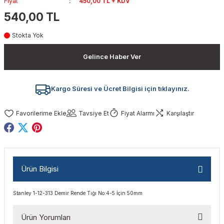
Fiyat
450,00 TL + KDV
akinaları
nalar
Tabancaları
ları
a Kablosu
ucular
540,00 TL
Stokta Yok
Testereler
eri
Sökmeler
anları
ar
ar
Gelince Haber Ver
kinaları
kinaları
alar
t Bıçaklar
Matkaplar
atkaplar
vi Makinaları
er
Kargo Süresi ve Ücret Bilgisi için tıklayınız.
rı
ar
a Bıçaklar
Tavsiye Et
Fiyat Alarmı
Karşılaştır
tereler
rları
ları
kapları
rı
ta / Bağlantı
ünleri
Ürün Bilgisi
tleri
aları
arı
ri
r
Stanley 1-12-313 Demir Rende Tığı No:4-5 İçin 50mm
ıkmalar
kinaları
leri
ımları
Ürün Yorumları