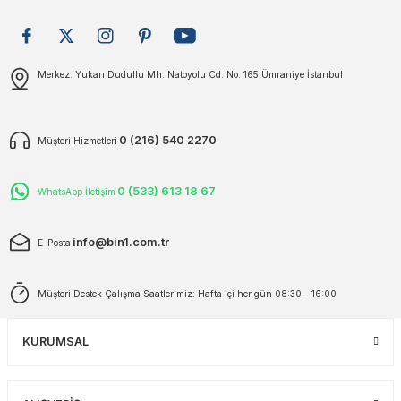
plar
ökecekleri
Gönder
Merkez: Yukarı Dudullu Mh. Natoyolu Cd. No: 165 Ümraniye İstanbul
rı
iler
ları
0 (216) 540 2270
Müşteri Hizmetleri
0 (533) 613 18 67
WhatsApp İletişim
info@bin1.com.tr
E-Posta
Müşteri Destek Çalışma Saatlerimiz: Hafta içi her gün 08:30 - 16:00
KURUMSAL