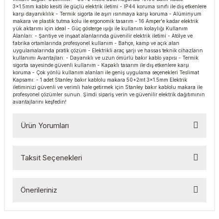
3x1.5mm kablo kesiti ile güçlü elektrik iletimi - IP44 koruma sınıfı ile dış etkenlere
esmeler
akinaları
 Malzemeleri
u Kesiciler
karşı dayanıklılık - Termik sigorta ile aşırı ısınmaya karşı koruma - Alüminyum
makara ve plastik tutma kolu ile ergonomik tasarım - 16 Amper'e kadar elektrik
yük aktarımı için ideal - Güç gösterge ışığı ile kullanım kolaylığı Kullanım
ar
ları
kenceler
Alanları: - Şantiye ve inşaat alanlarında güvenilir elektrik iletimi - Atölye ve
fabrika ortamlarında profesyonel kullanım - Bahçe, kamp ve açık alan
uygulamalarında pratik çözüm - Elektrikli araç şarjı ve hassas teknik cihazların
Makınası
akinaları
ları
ı
kullanımı Avantajları: - Dayanıklı ve uzun ömürlü bakır kablo yapısı - Termik
sigorta sayesinde güvenli kullanım - Kapaklı tasarım ile dış etkenlere karşı
koruma - Çok yönlü kullanım alanları ile geniş uygulama seçenekleri Teslimat
hazları
kinaları
ı
estereler
Kapsamı: - 1 adet Stanley bakır kablolu makara 50+2mt 3x1.5mm Elektrik
iletiminizi güvenli ve verimli hale getirmek için Stanley bakır kablolu makara ile
profesyonel çözümler sunun. Şimdi sipariş verin ve güvenilir elektrik dağıtımının
avantajlarını keşfedin!
lar
ri
Ürün Yorumları
ları
çakları
antaları
aları
Taksit Seçenekleri
Bu ürüne ilk yorumu siz yapın!
ı
Önerileriniz
Yorum Yaz
ıtıcılar
ımlar
Bu ürünün fiyat bilgisi, resim, ürün açıklamalarında ve diğer