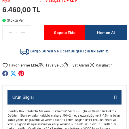
Fiyat
5.383,33 TL + KDV
akinaları
nalar
Tabancaları
ları
a Kablosu
ucular
6.460,00 TL
Stokta Var
Testereler
eri
Sökmeler
anları
ar
ar
Sepete Ekle
Hemen Al
kinaları
kinaları
alar
t Bıçaklar
Matkaplar
atkaplar
vi Makinaları
er
Kargo Süresi ve Ücret Bilgisi için tıklayınız.
rı
ar
a Bıçaklar
Tavsiye Et
Fiyat Alarmı
Karşılaştır
tereler
rları
ları
kapları
rı
ta / Bağlantı
ünleri
Ürün Bilgisi
tleri
aları
arı
ri
r
Stanley Bakır Kablolu Makara 50+2mt 3x1.5mm – Güçlü ve Güvenilir Elektrik
Dağıtımı Stanley bakır kablolu makara, 50+2 metre uzunluğu ve 3x1.5mm bakır
ıkmalar
kinaları
leri
ımları
kablo yapısı ile güvenli ve verimli elektrik iletimi sağlar. IP44 koruma sınıfı ve
termik sigorta ile aşırı ısınmaya karşı koruma sunarak uzun ömürlü kullanım
imkanı sağlar. Özellikler: - 50+2 metre uzunluğunda %100 bakır kablo -