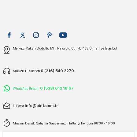
plar
ökecekleri
Bu ürüne benzer farklı alternatifler olmalı.
rı
iler
Gönder
ları
Merkez: Yukarı Dudullu Mh. Natoyolu Cd. No: 165 Ümraniye İstanbul
0 (216) 540 2270
Müşteri Hizmetleri
0 (533) 613 18 67
WhatsApp İletişim
info@bin1.com.tr
E-Posta
Müşteri Destek Çalışma Saatlerimiz: Hafta içi her gün 08:30 - 16:00