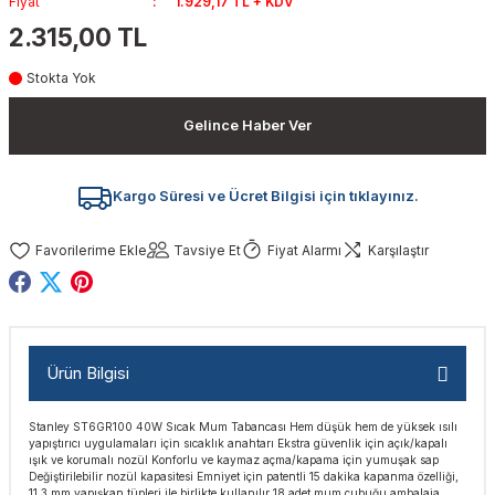
Fiyat
1.929,17 TL + KDV
akinaları
nalar
Tabancaları
ları
a Kablosu
ucular
2.315,00 TL
Stokta Yok
Testereler
eri
Sökmeler
anları
ar
ar
Gelince Haber Ver
kinaları
kinaları
alar
t Bıçaklar
Matkaplar
atkaplar
vi Makinaları
er
Kargo Süresi ve Ücret Bilgisi için tıklayınız.
rı
ar
a Bıçaklar
Tavsiye Et
Fiyat Alarmı
Karşılaştır
tereler
rları
ları
kapları
rı
ta / Bağlantı
ünleri
Ürün Bilgisi
tleri
aları
arı
ri
r
Stanley ST6GR100 40W Sıcak Mum Tabancası Hem düşük hem de yüksek ısılı
yapıştırıcı uygulamaları için sıcaklık anahtarı Ekstra güvenlik için açık/kapalı
ıkmalar
kinaları
leri
ımları
ışık ve korumalı nozül Konforlu ve kaymaz açma/kapama için yumuşak sap
Değiştirilebilir nozül kapasitesi Emniyet için patentli 15 dakika kapanma özelliği,
11.3 mm yapışkan tüpleri ile birlikte kullanılır 18 adet mum çubuğu ambalaja