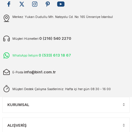
plar
ökecekleri
Gönder
Merkez: Yukarı Dudullu Mh. Natoyolu Cd. No: 165 Ümraniye İstanbul
rı
iler
0 (216) 540 2270
Müşteri Hizmetleri
ları
0 (533) 613 18 67
WhatsApp İletişim
info@bin1.com.tr
E-Posta
Müşteri Destek Çalışma Saatlerimiz: Hafta içi her gün 08:30 - 16:00
KURUMSAL
ALIŞVERİŞ