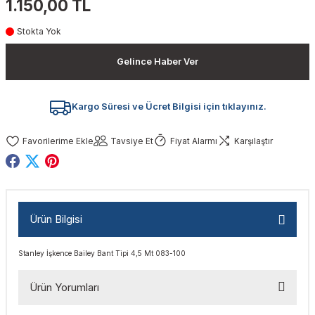
1.150,00 TL
akinaları
nalar
Tabancaları
ları
a Kablosu
ucular
Stokta Yok
Testereler
eri
Sökmeler
anları
ar
ar
Gelince Haber Ver
kinaları
kinaları
alar
t Bıçaklar
Kargo Süresi ve Ücret Bilgisi için tıklayınız.
Matkaplar
atkaplar
vi Makinaları
er
Tavsiye Et
Fiyat Alarmı
Karşılaştır
rı
ar
a Bıçaklar
tereler
rları
ları
Ürün Bilgisi
kapları
rı
ta / Bağlantı
ünleri
Stanley İşkence Bailey Bant Tipi 4,5 Mt 083-100
tleri
aları
arı
ri
r
Ürün Yorumları
ıkmalar
kinaları
leri
ımları