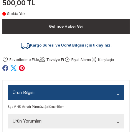
500,00 TL
akinaları
nalar
Tabancaları
ları
a Kablosu
ucular
Stokta Yok
Testereler
eri
Sökmeler
anları
ar
ar
Gelince Haber Ver
kinaları
kinaları
alar
t Bıçaklar
Kargo Süresi ve Ücret Bilgisi için tıklayınız.
Matkaplar
atkaplar
vi Makinaları
er
Tavsiye Et
Fiyat Alarmı
Karşılaştır
rı
ar
a Bıçaklar
tereler
rları
ları
Ürün Bilgisi
kapları
rı
ta / Bağlantı
ünleri
Sgs V-45 Vanalı Pürmüz Şalümo 45cm
tleri
aları
arı
ri
r
Ürün Yorumları
ıkmalar
kinaları
leri
ımları