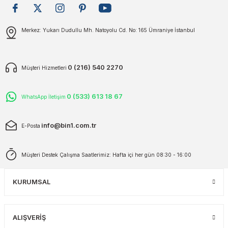
plar
ökecekleri
Gönder
Merkez: Yukarı Dudullu Mh. Natoyolu Cd. No: 165 Ümraniye İstanbul
rı
iler
0 (216) 540 2270
Müşteri Hizmetleri
ları
0 (533) 613 18 67
WhatsApp İletişim
info@bin1.com.tr
E-Posta
Müşteri Destek Çalışma Saatlerimiz: Hafta içi her gün 08:30 - 16:00
KURUMSAL
ALIŞVERİŞ