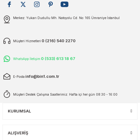
plar
ökecekleri
Gönder
Merkez: Yukarı Dudullu Mh. Natoyolu Cd. No: 165 Ümraniye İstanbul
rı
iler
0 (216) 540 2270
Müşteri Hizmetleri
ları
0 (533) 613 18 67
WhatsApp İletişim
info@bin1.com.tr
E-Posta
Müşteri Destek Çalışma Saatlerimiz: Hafta içi her gün 08:30 - 16:00
KURUMSAL
ALIŞVERİŞ