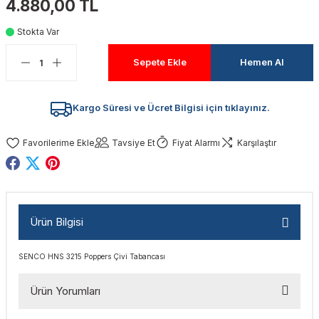
4.880,00 TL
akinaları
nalar
Tabancaları
ları
a Kablosu
ucular
Stokta Var
Testereler
eri
Sökmeler
anları
ar
ar
Sepete Ekle
Hemen Al
kinaları
kinaları
alar
t Bıçaklar
Kargo Süresi ve Ücret Bilgisi için tıklayınız.
Matkaplar
atkaplar
vi Makinaları
er
Tavsiye Et
Fiyat Alarmı
Karşılaştır
rı
ar
a Bıçaklar
tereler
rları
ları
Ürün Bilgisi
kapları
rı
ta / Bağlantı
ünleri
SENCO HNS 3215 Poppers Çivi Tabancası
tleri
aları
arı
ri
r
Ürün Yorumları
ıkmalar
kinaları
leri
ımları