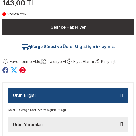
143,00 TL
akinaları
nalar
Tabancaları
ları
a Kablosu
ucular
Stokta Yok
Testereler
eri
Sökmeler
anları
ar
ar
Gelince Haber Ver
kinaları
kinaları
alar
t Bıçaklar
Kargo Süresi ve Ücret Bilgisi için tıklayınız.
Matkaplar
atkaplar
vi Makinaları
er
Tavsiye Et
Fiyat Alarmı
Karşılaştır
rı
ar
a Bıçaklar
tereler
rları
ları
Ürün Bilgisi
kapları
rı
ta / Bağlantı
ünleri
Selsil Takvegit Sert Pvc Yapıştırıcı 125gr
tleri
aları
arı
ri
r
Ürün Yorumları
ıkmalar
kinaları
leri
ımları