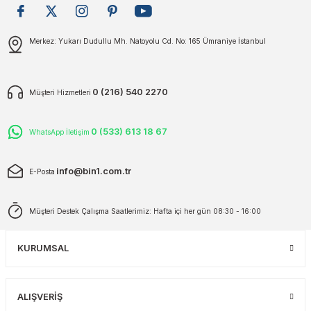
plar
ökecekleri
Gönder
Merkez: Yukarı Dudullu Mh. Natoyolu Cd. No: 165 Ümraniye İstanbul
rı
iler
0 (216) 540 2270
Müşteri Hizmetleri
ları
0 (533) 613 18 67
WhatsApp İletişim
info@bin1.com.tr
E-Posta
Müşteri Destek Çalışma Saatlerimiz: Hafta içi her gün 08:30 - 16:00
KURUMSAL
ALIŞVERİŞ