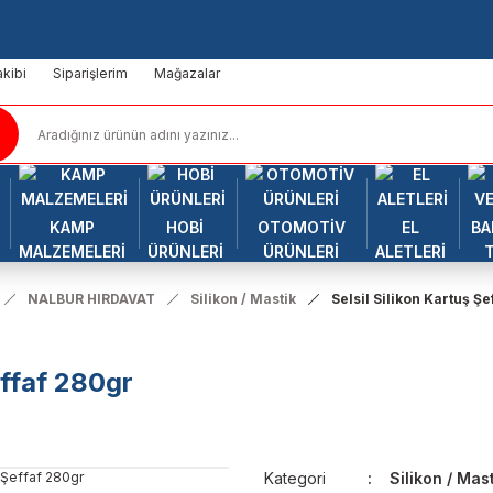
kibi
Siparişlerim
Mağazalar
KAMP
HOBİ
OTOMOTİV
EL
BA
MALZEMELERİ
ÜRÜNLERİ
ÜRÜNLERİ
ALETLERİ
NALBUR HIRDAVAT
Silikon / Mastik
Selsil Silikon Kartuş Ş
effaf 280gr
Kategori
Silikon / Mas