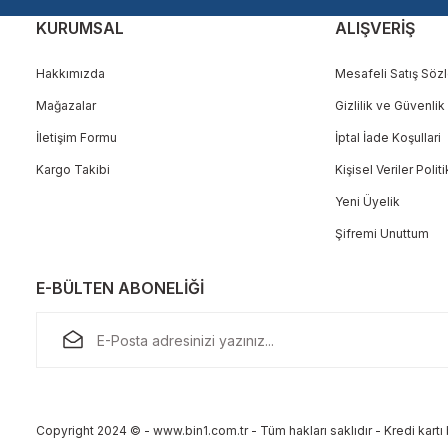
KURUMSAL
ALIŞVERİŞ
Hakkımızda
Mesafeli Satış Söz
Mağazalar
Gizlilik ve Güvenlik
Gönder
İletişim Formu
İptal İade Koşullari
Kargo Takibi
Kişisel Veriler Polit
Yeni Üyelik
Şifremi Unuttum
E-BÜLTEN ABONELİĞİ
Copyright 2024 © - www.bin1.com.tr - Tüm hakları saklıdır - Kredi kartı b