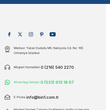
Bu ürüne benzer farklı alternatifler olmalı.
Merkez: Yukarı Dudullu Mh. Natoyolu Cd. No: 165
Ümraniye İstanbul
0 (216) 540 2270
Müşteri Hizmetleri
0 (533) 613 18 67
WhatsApp İletişim
info@bin1.com.tr
E-Posta
Müşteri Destek Çalışma Saatlerimiz: Hafta içi her gün