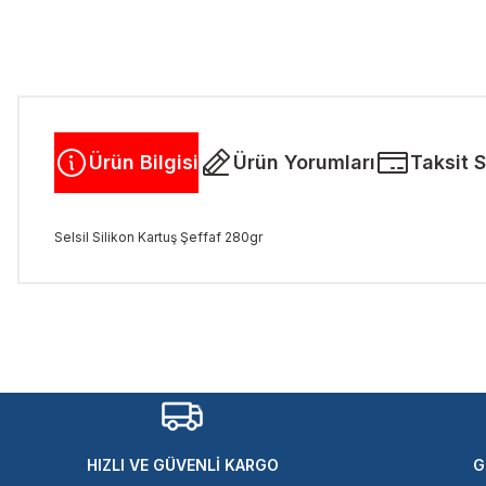
Ürün Bilgisi
Ürün Yorumları
Taksit 
Selsil Silikon Kartuş Şeffaf 280gr
Bu ürünün fiyat bilgisi, resim, ürün açıklamalarında ve diğer kon
Görüş ve önerileriniz için teşekkür ederiz.
Ürün resmi kalitesiz, bozuk veya görüntülenemiyor.
Ürün açıklamasında eksik bilgiler bulunuyor.
Ürün bilgilerinde hatalar bulunuyor.
Ürün fiyatı diğer sitelerden daha pahalı.
HIZLI VE GÜVENLİ KARGO
G