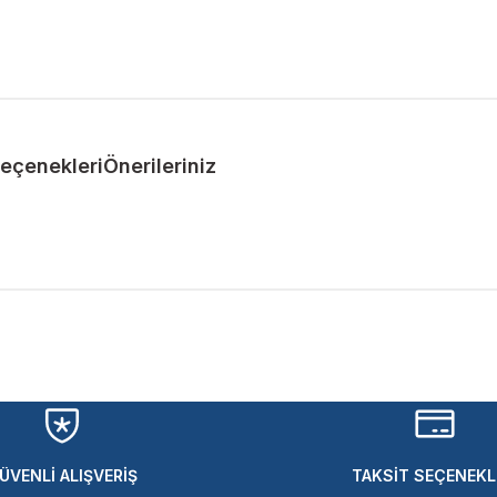
Seçenekleri
Önerileriniz
ularda yetersiz gördüğünüz noktaları öneri formunu kullanarak tarafımıza 
Bu ürüne ilk yorumu siz yapın!
Yorum Yaz
ÜVENLİ ALIŞVERİŞ
TAKSİT SEÇENEKL