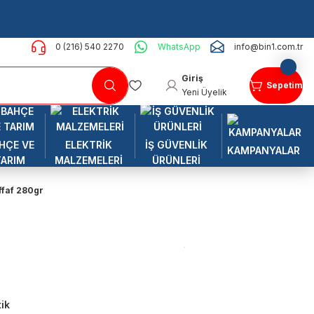
0 (216) 540 2270
WhatsApp
info@bin1.com.tr
Giriş
Sepetim
Yeni Üyelik
HÇE VE
ELEKTRİK
İŞ GÜVENLİK
KAMPANYALAR
TARIM
MALZEMELERİ
ÜRÜNLERİ
effaf 280gr
tik