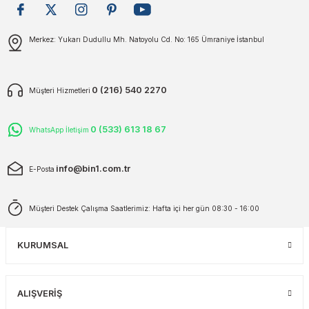
plar
ökecekleri
Gönder
Merkez: Yukarı Dudullu Mh. Natoyolu Cd. No: 165 Ümraniye İstanbul
rı
iler
0 (216) 540 2270
Müşteri Hizmetleri
ları
0 (533) 613 18 67
WhatsApp İletişim
info@bin1.com.tr
E-Posta
Müşteri Destek Çalışma Saatlerimiz: Hafta içi her gün 08:30 - 16:00
KURUMSAL
ALIŞVERİŞ