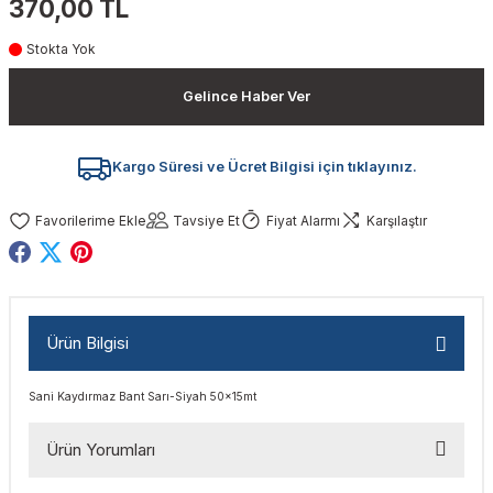
370,00 TL
akinaları
nalar
Tabancaları
ları
a Kablosu
ucular
Stokta Yok
Testereler
eri
Sökmeler
anları
ar
ar
Gelince Haber Ver
kinaları
kinaları
alar
t Bıçaklar
Kargo Süresi ve Ücret Bilgisi için tıklayınız.
Matkaplar
atkaplar
vi Makinaları
er
Tavsiye Et
Fiyat Alarmı
Karşılaştır
rı
ar
a Bıçaklar
tereler
rları
ları
Ürün Bilgisi
kapları
rı
ta / Bağlantı
ünleri
Sani Kaydırmaz Bant Sarı-Siyah 50x15mt
tleri
aları
arı
ri
r
Ürün Yorumları
ıkmalar
kinaları
leri
ımları