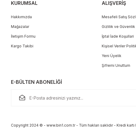
KURUMSAL
ALIŞVERİŞ
Hakkımızda
Mesafeli Satış Söz
Mağazalar
Gizlilik ve Güvenlik
Gönder
İletişim Formu
İptal İade Koşullari
Kargo Takibi
Kişisel Veriler Polit
Yeni Üyelik
Şifremi Unuttum
E-BÜLTEN ABONELİĞİ
Copyright 2024 © - www.bin1.com.tr - Tüm hakları saklıdır - Kredi kartı b