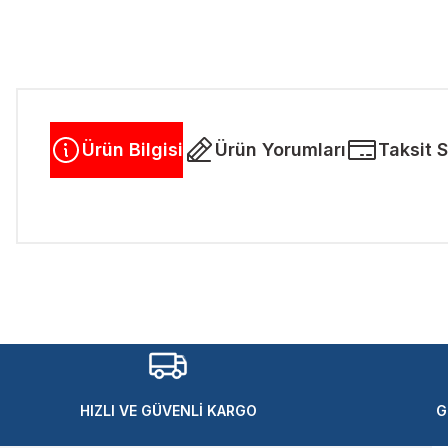
Ürün Bilgisi
Ürün Yorumları
Taksit 
Bu ürünün fiyat bilgisi, resim, ürün açıklamalarında ve diğer kon
Görüş ve önerileriniz için teşekkür ederiz.
Ürün resmi kalitesiz, bozuk veya görüntülenemiyor.
Ürün açıklamasında eksik bilgiler bulunuyor.
Ürün bilgilerinde hatalar bulunuyor.
Ürün fiyatı diğer sitelerden daha pahalı.
HIZLI VE GÜVENLİ KARGO
G
Bu ürüne benzer farklı alternatifler olmalı.