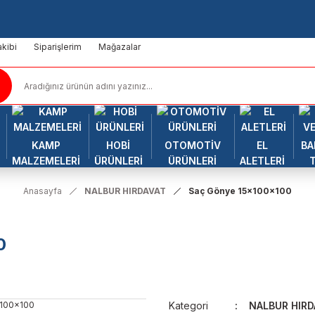
kibi
Siparişlerim
Mağazalar
KAMP
HOBİ
OTOMOTİV
EL
BA
MALZEMELERİ
ÜRÜNLERİ
ÜRÜNLERİ
ALETLERİ
Anasayfa
NALBUR HIRDAVAT
Saç Gönye 15x100x100
0
Kategori
NALBUR HIRD