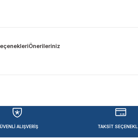
Seçenekleri
Önerileriniz
ularda yetersiz gördüğünüz noktaları öneri formunu kullanarak tarafımıza 
Bu ürüne ilk yorumu siz yapın!
Yorum Yaz
ÜVENLİ ALIŞVERİŞ
TAKSİT SEÇENEKL