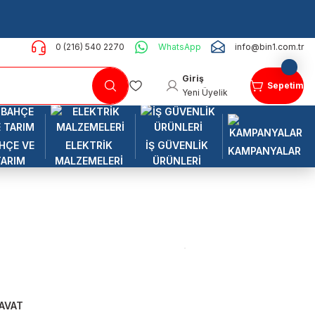
0 (216) 540 2270
WhatsApp
info@bin1.com.tr
Giriş
Sepetim
Yeni Üyelik
HÇE VE
ELEKTRİK
İŞ GÜVENLİK
KAMPANYALAR
TARIM
MALZEMELERİ
ÜRÜNLERİ
AVAT